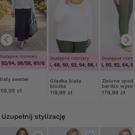
Dostępne rozmiary
Dostępne rozmiary
Dostępne rozmi
52/54, 56/58, 60/62
,
48/50, 52/54, 56/58, 60/62
44, 46, 48, 50, 52, 54, 56, 58, 60, 62, 64
46, 48, 50, 52, 54, 56
,
44,
Biały sweter
Gładka biała
Zielone spodnie
bluzka
bardzo wysok
159,99 zł
stan
119,99 zł
179,99 zł
Uzupełnij stylizację