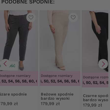
PODOBNE SPODNIE:
NOWOŚĆ
Dostępne rozmiary
Dostępne rozmiary
Dostępne rozmi
52, 54, 56, 58, 60, 62, 64
46, 48, 50, 52, 54, 56, 58, 60, 62, 64
,
48, 50, 52, 54, 56, 58, 60, 62, 64
,
46, 48,
46, 48, 50, 52, 54, 56
Szare spodnie
Beżowe spodnie
Czarne spodnie
bardzo wysoki
bardzo wysok
stan
179,99 zł
179,99 zł
stan
179,99 zł