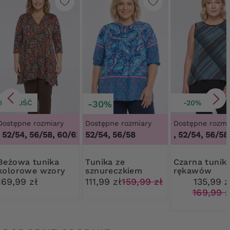
NOWOŚĆ
-30%
-20%
Dostępne rozmiary
Dostępne rozmiary
Dostępne rozmi
NOWOŚĆ
52/54, 56/58, 60/62
,
48/50, 52/54, 56/58, 60/62
52/54, 56/58
48/50, 52/54, 56/58,
a tunika
Tunika ze
Czarna tunika bez
kolorowe wzory
sznureczkiem
rękawów
niebiesko-
niebiesko-
169,99 zł
111,99 zł
159,99 zł
135,99 z
granatowe wzory
czerwone pas
169,99 z