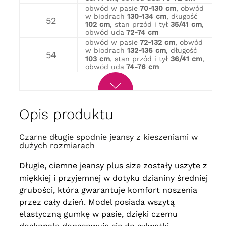
obwód w pasie
70-130 cm
, obwód
w biodrach
130-134 cm
, długość
52
102 cm
, stan przód i tył
35/41 cm
,
obwód uda
72-74 cm
obwód w pasie
72-132 cm
, obwód
w biodrach
132-136 cm
, długość
54
103 cm
, stan przód i tył
36/41 cm
,
obwód uda
74-76 cm
Opis produktu
Czarne długie spodnie jeansy z kieszeniami w
dużych rozmiarach
Długie, ciemne jeansy plus size zostały uszyte z
miękkiej i przyjemnej w dotyku dzianiny średniej
grubości, która gwarantuje komfort noszenia
przez cały dzień. Model posiada wszytą
elastyczną gumkę w pasie, dzięki czemu