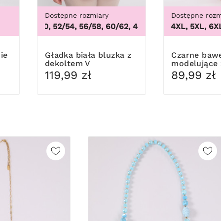
Dostępne rozmiary
Dostępne rozm
48/50, 52/54, 56/58, 60/62
,
48/50, 52/54, 56/58, 60/
3XL, 4XL, 5XL, 6XL, 
Gładka biała bluzka z
Czarne bawełniane figi
dekoltem V
modelujące 
119,99 zł
89,99 zł