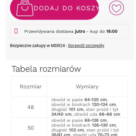
DODAJ DO KOSZYKA
Przewidywana dostawa
jutro
- kup do
16:00
Bezpieczne zakupy w MDR24 -
Sprawdź szczegóły
Tabela rozmiarów
Rozmiar
Wymiary
obwód w pasie
64-120 cm
,
obwód w biodrach
120-124 cm
,
48
długość
101 cm
, stan przód i tył
34/40 cm
, obwód uda
66-68 cm
obwód w pasie
68-126 cm
,
obwód w biodrach
126-130 cm
,
50
długość
102 cm
, stan przód i tył
35/41 cm
, obwód uda
70-72 cm