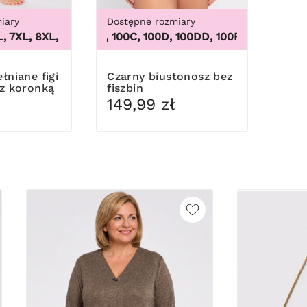
iary
Dostępne rozmiary
62
7XL, 8XL, 9XL
100B, 100C, 100D, 100DD, 100F, 100G, 100H, 100I
,
3XL, 4XL, 5XL, 6XL, 7XL, 8XL, 9XL
Czarny biustonosz bez
z koronką
fiszbin
149,99 zł