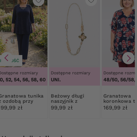
NOWOŚĆ
Dostępne rozmiary
Dostępne rozmiary
Dostępne rozmi
, 52, 54, 56, 58, 60, 62, 64
UNI.
,
48, 50, 52, 54, 56, 58, 60, 62, 6
48/50, 56/58,
owa tunika
Beżowy długi
Granatowa
z ozdobą przy
naszyjnik z
koronkowa t
dekolcie
kwiatem
w czerwono-
199,99 zł
99,99 zł
169,99 zł
kwiaty