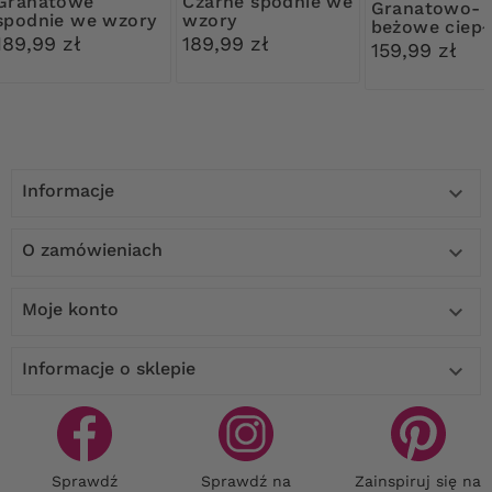
natowe
Czarne spodnie we
Granatowo-
spodnie we wzory
wzory
beżowe ciepł
189,99 zł
189,99 zł
spodnie
159,99 zł
Informacje

O zamówieniach

Moje konto

Informacje o sklepie

Sprawdź
Sprawdź na
Zainspiruj się na