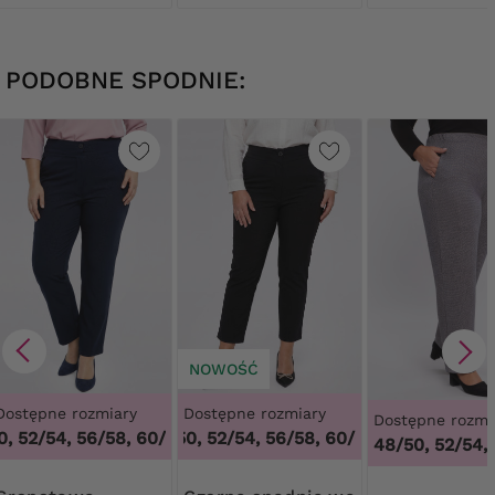
PODOBNE SPODNIE:
NOWOŚĆ
Dostępne rozmiary
Dostępne rozmiary
Dostępne rozmi
, 52/54, 56/58, 60/62
48/50, 52/54, 56/58, 60/62
,
48/50, 52/54, 56/58, 60/62
,
48/50, 52/54,
48/50, 52/54,