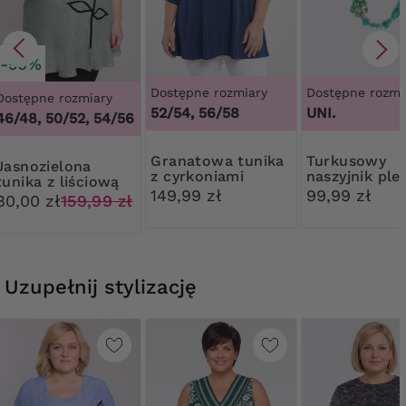
-50%
Dostępne rozmiary
Dostępne rozmi
Dostępne rozmiary
52/54, 56/58
UNI.
46/48, 50/52, 54/56
Granatowa tunika
Turkusowy
ielona
z cyrkoniami
naszyjnik ple
tunika z liściową
kwiaty
149,99 zł
99,99 zł
aplikacją
80,00 zł
159,99 zł
Uzupełnij stylizację