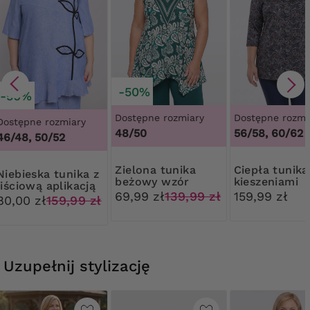
-50%
-50%
Dostępne rozmiary
Dostępne rozmi
Dostępne rozmiary
48/50
56/58, 60/62
46/48, 50/52
Zielona tunika
Ciepła tunika z
ka tunika z
beżowy wzór
kieszeniami
liściową aplikacją
pastelowe w
69,99 zł
139,99 zł
159,99 zł
80,00 zł
159,99 zł
Uzupełnij stylizację