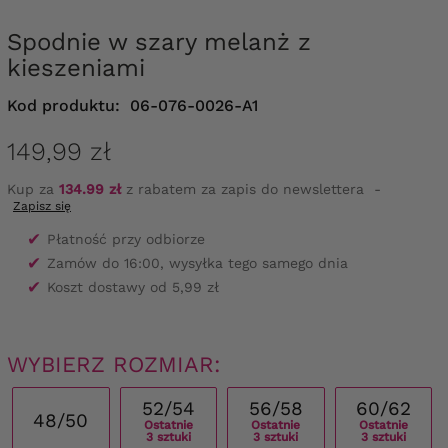
Spodnie w szary melanż z
kieszeniami
Kod produktu:
06-076-0026-A1
149,99 zł
Kup za
134.99 zł
z rabatem za zapis do newslettera
-
Zapisz się
✔
Płatność przy odbiorze
✔
Zamów do 16:00, wysyłka tego samego dnia
✔
Koszt dostawy od 5,99 zł
WYBIERZ ROZMIAR:
52/54
56/58
60/62
48/50
Ostatnie
Ostatnie
Ostatnie
3 sztuki
3 sztuki
3 sztuki