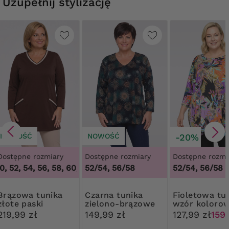
Uzupełnij stylizację
NOWOŚĆ
NOWOŚĆ
-20%
Dostępne rozmiary
Dostępne rozmiary
Dostępne rozmi
, 52, 54, 56, 58, 60, 62, 64
52/54, 56/58
,
48, 50, 52, 54, 56, 58, 60, 62, 6
52/54, 56/58
a tunika
Czarna tunika
Fioletowa tunika
złote paski
zielono-brązowe
wzór koloro
wzory
liście
219,99 zł
149,99 zł
127,99 zł
159