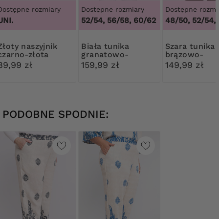
Dostępne rozmiary
Dostępne rozmiary
Dostępne rozmi
UNI.
52/54, 56/58, 60/62
48/50, 52/54,
aszyjnik
Biała tunika
Szara tunika
czarno-złota
granatowo-
brązowo-
zawieszka
różowy wzór
czerwone wz
89,99 zł
159,99 zł
149,99 zł
PODOBNE SPODNIE: