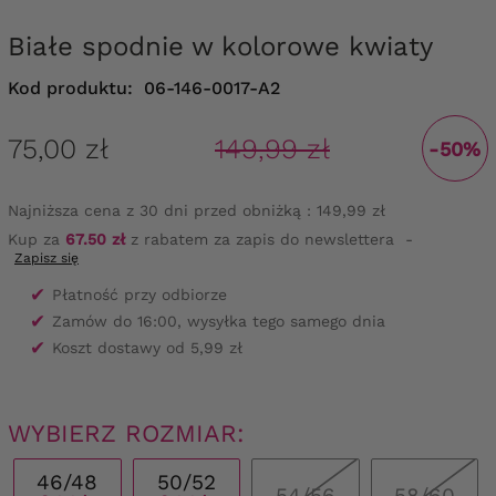
Białe spodnie w kolorowe kwiaty
Kod produktu:
06-146-0017-A2
75,00 zł
149,99 zł
-50%
Najniższa cena z 30 dni przed obniżką :
149,99 zł
Kup za
67.50 zł
z rabatem za zapis do newslettera
-
Zapisz się
✔
Płatność przy odbiorze
✔
Zamów do 16:00, wysyłka tego samego dnia
✔
Koszt dostawy od 5,99 zł
WYBIERZ ROZMIAR:
46/48
50/52
54/56
58/60