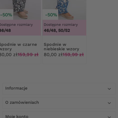
-50%
-50%
Dostępne rozmiary
Dostępne rozmiary
46/48
46/48, 50/52
 w czarne
Spodnie w
wzory
niebieskie wzory
80,00 zł
159,99 zł
80,00 zł
159,99 zł
Informacje

O zamówieniach

Moje konto
