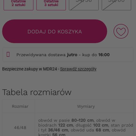
Ostatnie
Ostatnie
2 sztuki
3 sztuki
DODAJ DO KOSZYKA
Przewidywana dostawa
jutro
- kup do
16:00
Bezpieczne zakupy w MDR24 -
Sprawdź szczegóły
Tabela rozmiarów
Rozmiar
Wymiary
obwód w pasie
80-120 cm
, obwód w
biodrach
122 cm
, długość
102 cm
, stan przód
46/48
i tył
36/46 cm
, obwód uda
68 cm
, obwód
kostki
56 cm