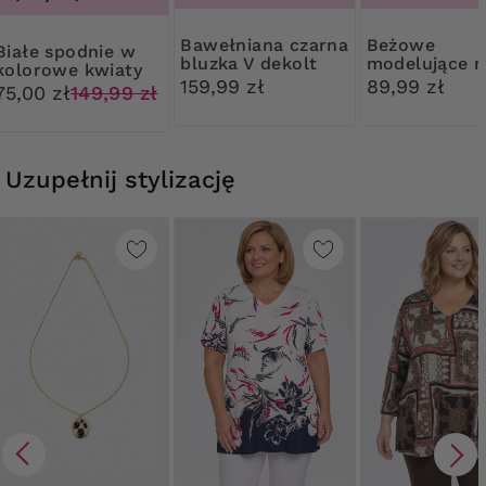
Bawełniana czarna
Beżowe
spodnie w
bluzka V dekolt
modelujące m
kolorowe kwiaty
z wysokim s
159,99 zł
89,99 zł
75,00 zł
149,99 zł
Uzupełnij stylizację