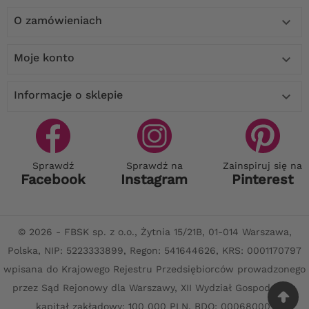
O zamówieniach

Moje konto

Informacje o sklepie

Sprawdź
Sprawdź na
Zainspiruj się na
Facebook
Instagram
Pinterest
© 2026 - FBSK sp. z o.o., Żytnia 15/21B, 01-014 Warszawa,
Polska, NIP: 5223333899, Regon: 541644626, KRS: 0001170797
wpisana do Krajowego Rejestru Przedsiębiorców prowadzonego
przez Sąd Rejonowy dla Warszawy, XII Wydział Gospodarczy,
kapitał zakładowy: 100 000 PLN. BDO: 000680001