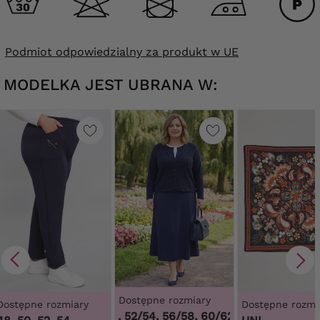
Podmiot odpowiedzialny za produkt w UE
MODELKA JEST UBRANA W:
Dostępne rozmiary
Dostępne rozmiary
Dostępne rozmi
48/50, 52/54, 56/58, 60/62
,
48/50, 52/54, 