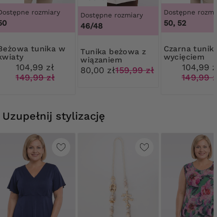
Dostępne rozmiary
Dostępne rozmi
Dostępne rozmiary
50
50, 52
46/48
 tunika w
Czarna tunika z
Tunika beżowa z
kwiaty
wycięciem
wiązaniem
104,99 zł
104,99 z
80,00 zł
159,99 zł
149,99 zł
149,99 z
Uzupełnij stylizację