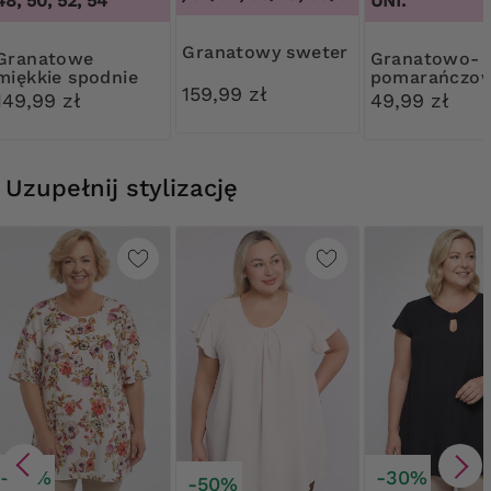
48, 50, 52, 54
UNI.
Granatowy sweter
natowe
Granatowo-
miękkie spodnie
pomarańczo
159,99 zł
apaszka
149,99 zł
49,99 zł
Uzupełnij stylizację
-30%
-30%
-50%