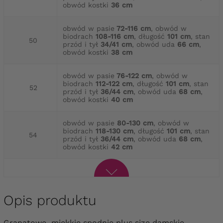
obwód kostki
36 cm
obwód w pasie
72-116 cm
, obwód w
biodrach
108-116 cm
, długość
101 cm
, stan
50
przód i tył
34/41 cm
, obwód uda
66 cm
,
obwód kostki
38 cm
obwód w pasie
76-122 cm
, obwód w
biodrach
112-122 cm
, długość
101 cm
, stan
52
przód i tył
36/44 cm
, obwód uda
68 cm
,
obwód kostki
40 cm
obwód w pasie
80-130 cm
, obwód w
biodrach
118-130 cm
, długość
101 cm
, stan
54
przód i tył
36/44 cm
, obwód uda
68 cm
,
obwód kostki
42 cm
Opis produktu
Granatowe miękkie spodnie plus size damskie –