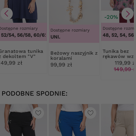
-20%
Dostępne rozmiary
Dostępne rozmi
Dostępne rozmiary
52/54, 56/58, 60/62
,
48/50, 52/54, 56/58, 60/62
48, 52, 54, 56
UNI.
owa tunika
Tunika bez
Beżowy naszyjnik z
z dekoltem "V"
rękawów wz
koralami
róże
149,99 zł
119,99 z
99,99 zł
149,99 z
PODOBNE SPODNIE: