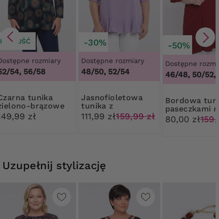
NOWOŚĆ
-30%
-50%
Dostępne rozmiary
Dostępne rozmiary
Dostępne rozmi
52/54, 56/58
48/50, 52/54
46/48, 50/52,
a tunika
Jasnofioletowa
Bordowa tunika z
zielono-brązowe
tunika z
paseczkami n
wzory
naszyjnikiem
149,99 zł
111,99 zł
159,99 zł
ramionach
80,00 zł
159,
Uzupełnij stylizację