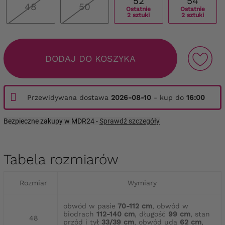
52
54
48
50
Ostatnie
Ostatnie
2 sztuki
2 sztuki
DODAJ DO KOSZYKA
Przewidywana dostawa
2026-08-10
- kup do
16:00
Bezpieczne zakupy w MDR24 -
Sprawdź szczegóły
Tabela rozmiarów
Rozmiar
Wymiary
obwód w pasie
70-112 cm
, obwód w
biodrach
112-140 cm
, długość
99 cm
, stan
48
przód i tył
33/39 cm
, obwód uda
62 cm
,