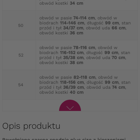
obwód kostki
34 cm
obwód w pasie
74-114 cm
, obwód w
biodrach
114-146 cm
, długość
99 cm
, stan
50
przód i tył
34/37 cm
, obwód uda
66 cm
,
obwód kostki
36 cm
obwód w pasie
78-116 cm
, obwód w
biodrach
116-152 cm
, długość
99 cm
, stan
52
przód i tył
35/38 cm
, obwód uda
70 cm
,
obwód kostki
38 cm
obwód w pasie
82-118 cm
, obwód w
biodrach
118-156 cm
, długość
99 cm
, stan
54
przód i tył
36/39 cm
, obwód uda
74 cm
,
obwód kostki
40 cm
Opis produktu
Bawełniane czarne spodnie plus size z kieszeniami —