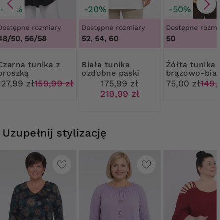
-20%
-20%
-50%
Dostępne rozmiary
Dostępne rozmiary
Dostępne rozmi
48/50, 56/58
52, 54, 60
50
 tunika z
Biała tunika
Żółta tunika
broszką
ozdobne paski
brązowo-biał
wzory
127,99 zł
159,99 zł
175,99 zł
75,00 zł
149,
219,99 zł
Uzupełnij stylizację