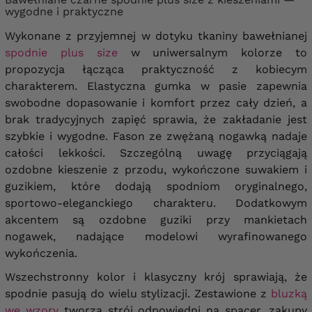
wygodne i praktyczne
Wykonane z przyjemnej w dotyku tkaniny bawełnianej
spodnie plus size
w uniwersalnym kolorze to
propozycja łącząca praktyczność z kobiecym
charakterem. Elastyczna gumka w pasie zapewnia
swobodne dopasowanie i komfort przez cały dzień, a
brak tradycyjnych zapięć sprawia, że zakładanie jest
szybkie i wygodne. Fason ze zwężaną nogawką nadaje
całości lekkości. Szczególną uwagę przyciągają
ozdobne kieszenie z przodu, wykończone suwakiem i
guzikiem, które dodają spodniom oryginalnego,
sportowo-eleganckiego charakteru. Dodatkowym
akcentem są ozdobne guziki przy mankietach
nogawek, nadające modelowi wyrafinowanego
wykończenia.
Wszechstronny kolor i klasyczny krój sprawiają, że
spodnie pasują do wielu stylizacji. Zestawione z
bluzką
we wzory
tworzą strój odpowiedni na spacer, zakupy