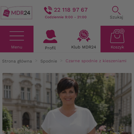
22 118 97 67
Szukaj
Codziennie 9:00 - 21:00
0
Menu
Klub MDR24
Koszyk
Profil
Strona główna
Spodnie
Czarne spodnie z kieszeniami