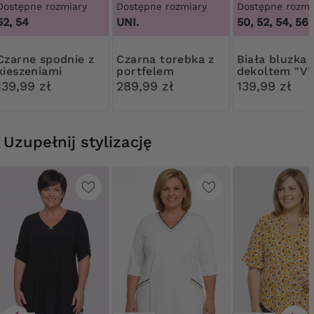
Dostępne rozmiary
Dostępne rozmiary
Dostępne rozmi
52, 54
UNI.
50, 52, 54, 56
spodnie z
Czarna torebka z
Biała bluzka z
kieszeniami
portfelem
dekoltem "V"
139,99 zł
289,99 zł
139,99 zł
Uzupełnij stylizację