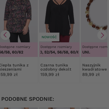
NOWOŚĆ
Dostępne rozmiary
Dostępne rozmiary
Dostępne rozmi
56/58, 60/62
48/50, 52/54, 56/58, 60/62
,
48/50, 52/54, 
UNI.
 tunika z
Czarna tunika
Naszyjnik
kieszeniami
ozdobny dekolt
kwadratowe
różowo-zielone
korale
159,99 zł
159,99 zł
89,99 zł
wzory
PODOBNE SPODNIE: