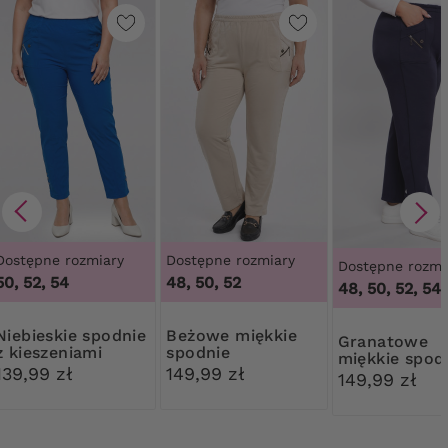
Dostępne rozmiary
Dostępne rozmiary
Dostępne rozmi
50, 52, 54
48, 50, 52
48, 50, 52, 54
kie spodnie
Beżowe miękkie
Granatowe
z kieszeniami
spodnie
miękkie spod
139,99 zł
149,99 zł
149,99 zł