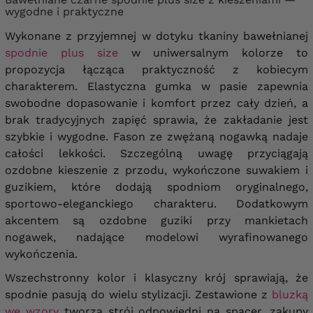
wygodne i praktyczne
Wykonane z przyjemnej w dotyku tkaniny bawełnianej
spodnie plus size
w uniwersalnym kolorze to
propozycja łącząca praktyczność z kobiecym
charakterem. Elastyczna gumka w pasie zapewnia
swobodne dopasowanie i komfort przez cały dzień, a
brak tradycyjnych zapięć sprawia, że zakładanie jest
szybkie i wygodne. Fason ze zwężaną nogawką nadaje
całości lekkości. Szczególną uwagę przyciągają
ozdobne kieszenie z przodu, wykończone suwakiem i
guzikiem, które dodają spodniom oryginalnego,
sportowo-eleganckiego charakteru. Dodatkowym
akcentem są ozdobne guziki przy mankietach
nogawek, nadające modelowi wyrafinowanego
wykończenia.
Wszechstronny kolor i klasyczny krój sprawiają, że
spodnie pasują do wielu stylizacji. Zestawione z
bluzką
we wzory
tworzą strój odpowiedni na spacer, zakupy