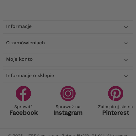
Informacje

O zamówieniach

Moje konto

Informacje o sklepie

Sprawdź
Sprawdź na
Zainspiruj się na
Facebook
Instagram
Pinterest
© 2026 - FBSK sp. z o.o., Żytnia 15/21B, 01-014 Warszawa,