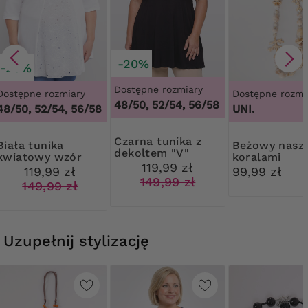
-20%
-20%
Dostępne rozmiary
Dostępne rozmiary
Dostępne rozmi
48/50, 52/54, 56/58
48/50, 52/54, 56/58
UNI.
Czarna tunika z
 tunika
Beżowy naszyjnik z
dekoltem "V"
kwiatowy wzór
koralami
119,99 zł
119,99 zł
99,99 zł
149,99 zł
149,99 zł
Uzupełnij stylizację