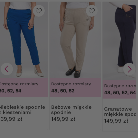
Dostępne rozmiary
Dostępne rozmiary
Dostępne rozmi
50, 52, 54
48, 50, 52
48, 50, 52, 54
kie spodnie
Beżowe miękkie
Granatowe
z kieszeniami
spodnie
miękkie spod
139,99 zł
149,99 zł
149,99 zł