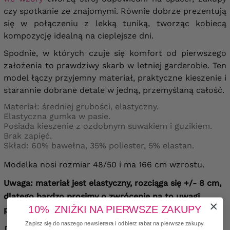
czy spotkanie ze znajomymi. Równie dobrze prezentują
się w połączeniu z lekką tuniką, tworząc kobiecą
kompozycję idealną na cieplejsze dni.
Spodnie, w których czuje się komfort od pierwszego
założenia to prawdziwy skarb w letniej garderobie. Ten
model łączy przyjemny materiał, praktyczne kieszenie i
starannie dobrane detale w jedną, przemyślaną całość.
Materiał: średniej grubości, elastyczny.
Elastyczna gumka w pasie.
Posiada kieszenie z ozdobnym suwakiem i guzikiem.
Brak zapięć.
Skład: 60% bawełna, 35% poliester, 5% elastan.
Modelka nosi rozmiar 48/50 i ma 166 cm wzrostu.
Uwaga: materiał jest elastyczny, rozciąga się +/- 8 cm,
dlatego bardzo prosimy o zwrócenie na to uwagi
10% ZNIŻKI NA PIERWSZE ZAKUPY
podczas dobierania rozmiaru.
Zapisz się do naszego newslettera i odbierz rabat na pierwsze zakupy.