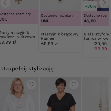
-30%
Dostępne rozmiary
Dostępne rozmiary
Dostępne rozmi
UNI.
UNI.
48, 50
aszyjnik
Naszyjnik brązowy
Biała szyfonowa
zawieszka drzewo
kamień
tunika w kwi
89,99 zł
69,99 zł
139,99 z
199,99 z
Uzupełnij stylizację