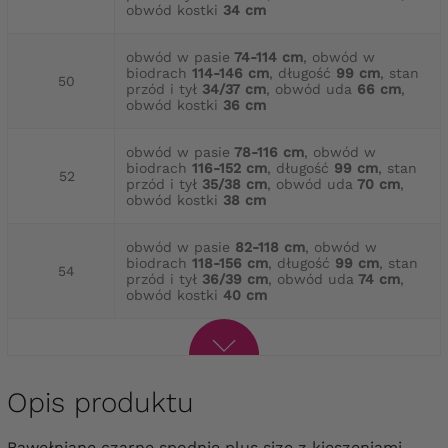
obwód kostki
34 cm
obwód w pasie
74-114 cm
, obwód w
biodrach
114-146 cm
, długość
99 cm
, stan
50
przód i tył
34/37 cm
, obwód uda
66 cm
,
obwód kostki
36 cm
obwód w pasie
78-116 cm
, obwód w
biodrach
116-152 cm
, długość
99 cm
, stan
52
przód i tył
35/38 cm
, obwód uda
70 cm
,
obwód kostki
38 cm
obwód w pasie
82-118 cm
, obwód w
biodrach
118-156 cm
, długość
99 cm
, stan
54
przód i tył
36/39 cm
, obwód uda
74 cm
,
obwód kostki
40 cm
Opis produktu
Bawełniane czarne spodnie plus size z kieszeniami —