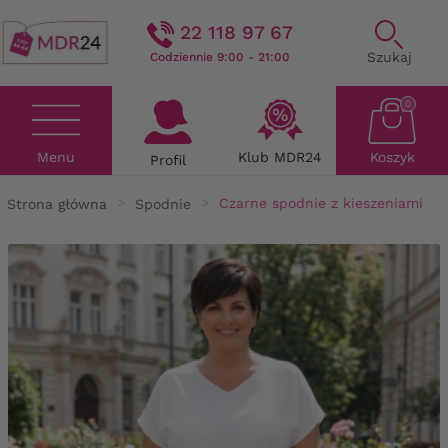
22 118 97 67
Szukaj
Codziennie 9:00 - 21:00
0
Menu
Klub MDR24
Koszyk
Profil
Strona główna
Spodnie
Czarne spodnie z kieszeniami