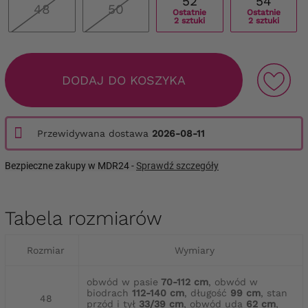
52
54
48
50
Ostatnie
Ostatnie
2 sztuki
2 sztuki
DODAJ DO KOSZYKA
Przewidywana dostawa
2026-08-11
Bezpieczne zakupy w MDR24 -
Sprawdź szczegóły
Tabela rozmiarów
Rozmiar
Wymiary
obwód w pasie
70-112 cm
, obwód w
biodrach
112-140 cm
, długość
99 cm
, stan
48
przód i tył
33/39 cm
, obwód uda
62 cm
,