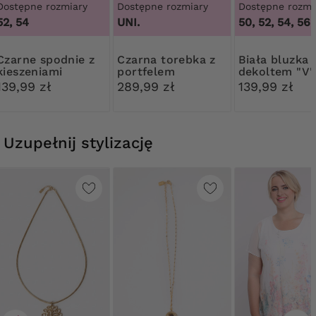
Dostępne rozmiary
Dostępne rozmiary
Dostępne rozmi
52, 54
UNI.
50, 52, 54, 56
spodnie z
Czarna torebka z
Biała bluzka z
kieszeniami
portfelem
dekoltem "V"
139,99 zł
289,99 zł
139,99 zł
Uzupełnij stylizację