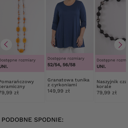
Dostępne rozmiary
Dostępne rozmiary
Dostępne rozmi
52/54, 56/58
UNI.
UNI.
Granatowa tunika
ańczowy
Naszyjnik czarne
z cyrkoniami
ceramiczny
korale
149,99 zł
naszyjnik
79,99 zł
79,99 zł
PODOBNE SPODNIE: