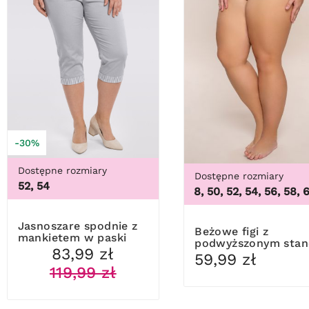
-30%
Dostępne rozmiary
Dostępne rozmiary
52, 54
46, 48, 50, 52, 54, 56, 58, 60, 
Jasnoszare spodnie z
Beżowe figi z
mankietem w paski
podwyższonym sta
83,99 zł
Mewa
59,99 zł
119,99 zł