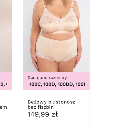
Dostępne rozmiary
62
,
46, 48, 50, 52, 54, 56, 58, 60, 62
100B, 100C, 100D, 100DD, 100F, 100G, 100H, 100I, 100J, 10
Beżowy biustonosz
nem
bez fiszbin
149,99 zł