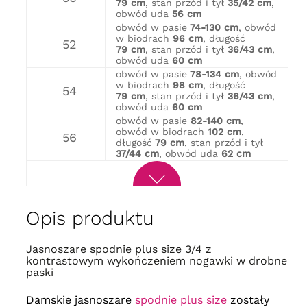
79 cm
, stan przód i tył
35/42 cm
,
obwód uda
56 cm
obwód w pasie
74-130 cm
, obwód
w biodrach
96 cm
, długość
52
79 cm
, stan przód i tył
36/43 cm
,
obwód uda
60 cm
obwód w pasie
78-134 cm
, obwód
w biodrach
98 cm
, długość
54
79 cm
, stan przód i tył
36/43 cm
,
obwód uda
60 cm
obwód w pasie
82-140 cm
,
obwód w biodrach
102 cm
,
56
długość
79 cm
, stan przód i tył
37/44 cm
, obwód uda
62 cm
Opis produktu
Jasnoszare spodnie plus size 3/4 z
kontrastowym wykończeniem nogawki w drobne
paski
Damskie jasnoszare
spodnie plus size
zostały