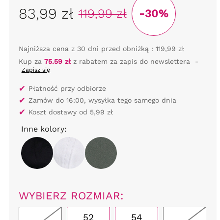
83,99 zł
119,99 zł
-30%
Najniższa cena z 30 dni przed obniżką :
119,99 zł
Kup za
75.59 zł
z rabatem za zapis do newslettera
-
Zapisz się
✔
Płatność przy odbiorze
✔
Zamów do 16:00, wysyłka tego samego dnia
✔
Koszt dostawy od 5,99 zł
Inne kolory:
WYBIERZ ROZMIAR:
52
54