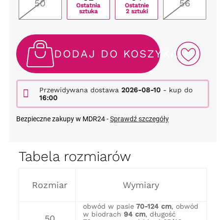
50
56
Ostatnia
Ostatnie
sztuka
2 sztuki
DODAJ DO KOSZYKA
Przewidywana dostawa
2026-08-10
- kup do
16:00
Bezpieczne zakupy w MDR24 -
Sprawdź szczegóły
Tabela rozmiarów
Rozmiar
Wymiary
obwód w pasie
70-124 cm
, obwód
w biodrach
94 cm
, długość
50