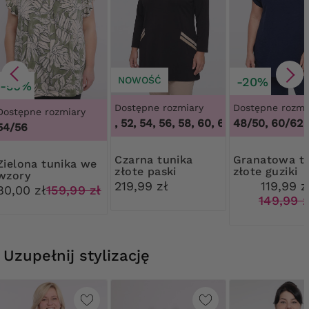
NOWOŚĆ
-20%
-50%
Dostępne rozmiary
Dostępne rozmi
Dostępne rozmiary
48, 50, 52, 54, 56, 58, 60, 62, 64
48/50, 60/62
,
48, 50, 52, 
54/56
Czarna tunika
Granatowa tunika
tunika we
złote paski
złote guziki
wzory
219,99 zł
119,99 z
80,00 zł
159,99 zł
149,99 z
Uzupełnij stylizację