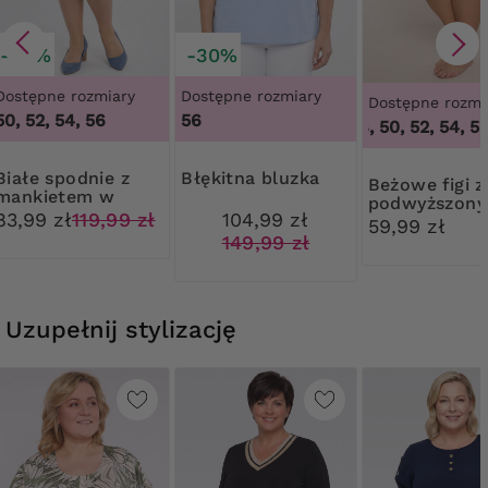
-30%
-30%
Dostępne rozmiary
Dostępne rozmiary
Dostępne rozmi
50, 52, 54, 56
56
46, 48, 50, 52, 54, 56,
spodnie z
Błękitna bluzka
Beżowe figi z
mankietem w
podwyższon
paski
83,99 zł
119,99 zł
104,99 zł
stanem Mew
59,99 zł
149,99 zł
Uzupełnij stylizację