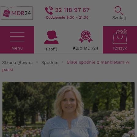
22 118 97 67
Szukaj
Codziennie 9:00 - 21:00
0
Menu
Klub MDR24
Koszyk
Profil
Strona główna
Spodnie
Białe spodnie z mankietem w
paski