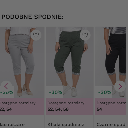
PODOBNE SPODNIE:
-30%
-30%
-30%
Dostępne rozmiary
Dostępne rozmiary
Dostępne rozmi
52, 54
52, 54, 56
54
szare
Khaki spodnie z
Czarne spodnie z