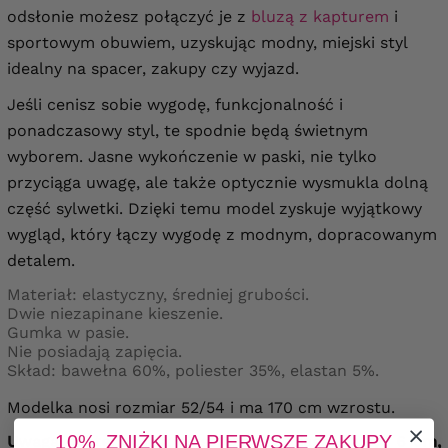
odsłonie możesz połączyć je z
bluzą z kapturem
i
sportowym obuwiem, uzyskując modny, miejski styl
idealny na spacer, zakupy czy wyjazd.
Jeśli cenisz sobie wygodę, funkcjonalność i
ponadczasowy styl, te spodnie będą świetnym
wyborem. Jasne wykończenie w paski, nie tylko
przyciąga uwagę, ale także optycznie wysmukla dolną
część sylwetki. Dzięki temu model zyskuje wyjątkowy
wygląd, który łączy wygodę z modnym, dopracowanym
detalem.
Materiał: elastyczny, średniej grubości.
Dwie niezapinane kieszenie.
Gumka w pasie.
Nie posiadają zapięcia.
Skład: bawełna 60%, poliester 35%, elastan 5%.
Modelka nosi rozmiar 52/54 i ma 170 cm wzrostu.
10% ZNIŻKI NA PIERWSZE ZAKUPY
Uwaga! Materiał jest elastyczny rozciąga się +/- 6 cm,