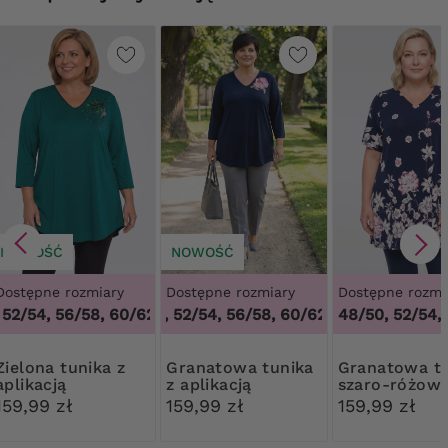
NOWOŚĆ
NOWOŚĆ
Dostępne rozmiary
Dostępne rozmiary
Dostępne rozmi
2/54, 56/58, 60/62
48/50, 52/54, 56/58, 60/62
,
48/50, 52/54, 56/58, 60/62
,
48/50, 52/54, 5
48/50, 52/54,
 tunika z
Granatowa tunika
Granatowa tunika
aplikacją
z aplikacją
szaro-różow
kwiaty
159,99 zł
159,99 zł
159,99 zł