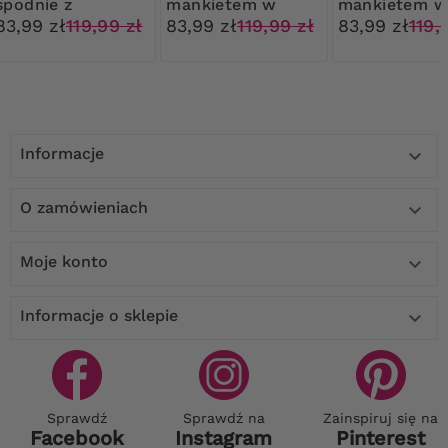
spodnie z
mankietem w
mankietem 
mankietem w
paski
paski
83,99 zł
119,99 zł
83,99 zł
119,99 zł
83,99 zł
119,
paski
Informacje

O zamówieniach

Moje konto

Informacje o sklepie

Sprawdź
Sprawdź na
Zainspiruj się na
Facebook
Instagram
Pinterest