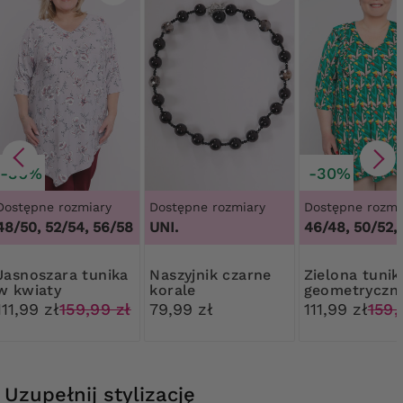
-30%
-30%
Dostępne rozmiary
Dostępne rozmiary
Dostępne rozmi
48/50, 52/54, 56/58
UNI.
46/48, 50/52,
a tunika
Naszyjnik czarne
Zielona tunika
w kwiaty
korale
geometryczn
wzór
111,99 zł
159,99 zł
79,99 zł
111,99 zł
159,
Uzupełnij stylizację