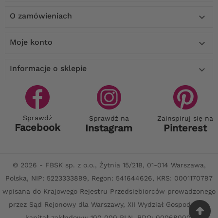
O zamówieniach

Moje konto

Informacje o sklepie

Sprawdź
Sprawdź na
Zainspiruj się na
Facebook
Instagram
Pinterest
© 2026 - FBSK sp. z o.o., Żytnia 15/21B, 01-014 Warszawa,
Polska, NIP: 5223333899, Regon: 541644626, KRS: 0001170797
wpisana do Krajowego Rejestru Przedsiębiorców prowadzonego
przez Sąd Rejonowy dla Warszawy, XII Wydział Gospodarczy,
kapitał zakładowy: 100 000 PLN. BDO: 000680001