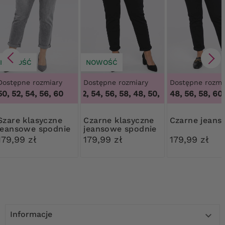
NOWOŚĆ
NOWOŚĆ
Dostępne rozmiary
Dostępne rozmiary
Dostępne rozmi
50, 52, 54, 56, 60
48, 50, 52, 54, 56, 58
,
48, 50, 52, 54, 56, 58
48, 56, 58, 60
48
lasyczne
Czarne klasyczne
Czarne jeans
jeansowe spodnie
jeansowe spodnie
179,99 zł
179,99 zł
179,99 zł
Informacje
