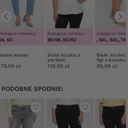
Dostępne rozmiary
Dostępne rozmiary
Dostępne rozmi
54, 60
56/58, 60/62
3XL, 4XL, 5XL, 6XL, 7XL
10
Jasne jeansy
Biała bluzka z
Białe modelujące
perłami
figi z kwiato
koronką
179,99 zł
159,99 zł
89,99 zł
PODOBNE SPODNIE: