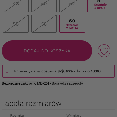
54
48
50
52
Ostatnie
3 sztuki
60
56
58
Ostatnie
2 sztuki
DODAJ DO KOSZYKA
Przewidywana dostawa
pojutrze
- kup do
16:00
Bezpieczne zakupy w MDR24 -
Sprawdź szczegóły
Tabela rozmiarów
Rozmiar
Wymiary