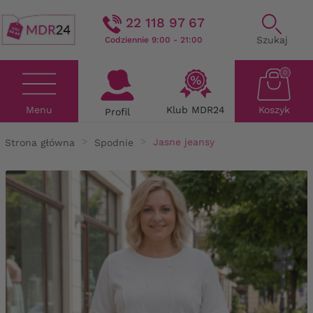
22 118 97 67
Szukaj
Codziennie 9:00 - 21:00
0
Menu
Klub MDR24
Koszyk
Profil
Strona główna
Spodnie
Jasne jeansy