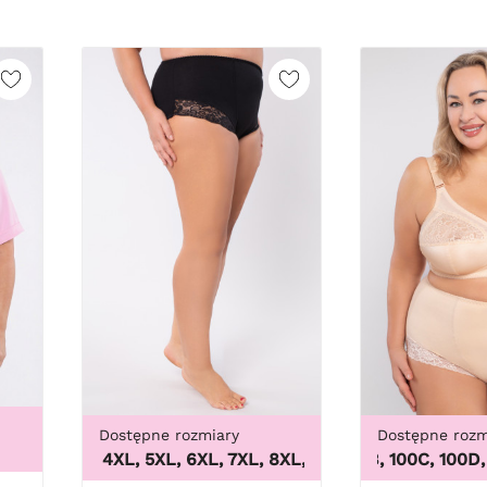
Dostępne rozmiary
Dostępne rozm
3XL, 4XL, 5XL, 6XL, 7XL, 8XL, 9XL
100B, 100C, 100D, 100D
,
3XL, 4XL, 5XL, 6XL,