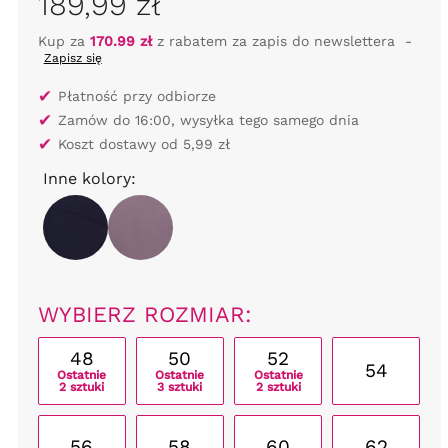
189,99 zł
Kup za
170.99 zł
z rabatem za zapis do newslettera
-
Zapisz się
✔
Płatność przy odbiorze
✔
Zamów do 16:00, wysyłka tego samego dnia
✔
Koszt dostawy od 5,99 zł
Inne kolory:
WYBIERZ ROZMIAR:
48
50
52
54
Ostatnie
Ostatnie
Ostatnie
2 sztuki
3 sztuki
2 sztuki
56
58
60
62