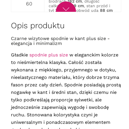
biodrach
162 cm
, długość
60
całkowita
109 cm
, stan przód i
tył
33/45 cm
, obwód uda
88 cm
obwód w pasie
146 cm
, obwód w
biodrach
166 cm
, długość
62
Opis produktu
całkowita
109 cm
, stan przód i
tył
36/46 cm
, obwód uda
90 cm
obwód w pasie
150 cm
, obwód w
Czarne wizytowe spodnie w kant plus size -
biodrach
172 cm
, długość
64
elegancja i minimalizm
całkowita
111 cm
, stan przód i tył
36/48 cm
, obwód uda
92 cm
Gładkie
spodnie plus size
w eleganckim kolorze
to nieśmiertelna klasyka.
Całość została
wykonana z miękkiego, przyjemnego w dotyku,
nieelastycznego materiału, który dobrze trzyma
fason przez cały dzień.
Spodnie posiadają prostą
nogawkę w kant i średni stan, dzięki czemu nie
tylko podkreślają proporcje sylwetki, ale
jednocześnie zapewniają wygodę i swobodę
ruchu. Stonowana kolorystyka czyni je
uniwersalnym i ponadczasowym elementem