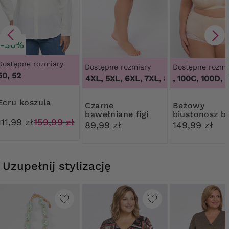
-30%
Dostępne rozmiary
Dostępne rozmiary
Dostępne rozmi
50, 52
3XL, 4XL, 5XL, 6XL, 7XL, 8XL, 9XL
100B, 100C, 100D, 100
,
3XL, 4X
Ecru koszula
Czarne
Beżowy
bawełniane figi
biustonosz b
111,99 zł
159,99 zł
modelujące z
fiszbin
89,99 zł
149,99 zł
koronką
Uzupełnij stylizację