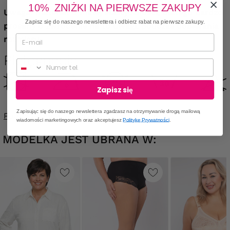
10% ZNIŻKI NA PIERWSZE ZAKUPY
Uwaga: materiał o małej elastyczności, dlatego bardzo
Zapisz się do naszego newslettera i odbierz rabat na pierwsze zakupy.
prosimy o zwrócenie na to uwagi, podczas dobierania
rozmiaru.
Pielęgnacja
Numer telefonu
Zapisz się
Zapisując się do naszego newslettera zgadzasz na otrzymywanie drogą mailową
Podmiot odpowiedzialny za produkt w UE
wiadomości marketingowych oraz akceptujesz
Politykę Prywatności
.
MODELKA JEST UBRANA W: