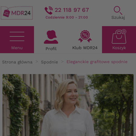
22 118 97 67
Szukaj
Codziennie 9:00 - 21:00
0
Menu
Klub MDR24
Koszyk
Profil
Strona główna
Spodnie
Eleganckie grafitowe spodnie