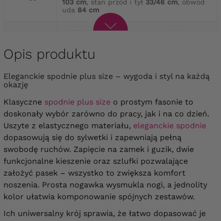
103 cm
, stan przód i tył
33/46 cm
, obwód
uda
84 cm
obwód w pasie
124-128 cm
, obwód w
biodrach
140-144 cm
, długość całkowita
58
103 cm
, stan przód i tył
33/46 cm
, obwód
Opis produktu
uda
88 cm
Eleganckie spodnie plus size – wygoda i styl na każdą
obwód w pasie
130-134 cm
, obwód w
okazję
biodrach
144-148 cm
, długość całkowita
60
103 cm
, stan przód i tył
33/46 cm
, obwód
Klasyczne
spodnie plus size
o prostym fasonie to
uda
92 cm
doskonały wybór zarówno do pracy, jak i na co dzień.
Uszyte z elastycznego materiału,
eleganckie spodnie
dopasowują się do sylwetki i zapewniają pełną
swobodę ruchów. Zapięcie na zamek i guzik, dwie
funkcjonalne kieszenie oraz szlufki pozwalające
założyć pasek – wszystko to zwiększa komfort
noszenia. Prosta nogawka wysmukla nogi, a jednolity
kolor ułatwia komponowanie spójnych zestawów.
Ich uniwersalny krój sprawia, że łatwo dopasować je