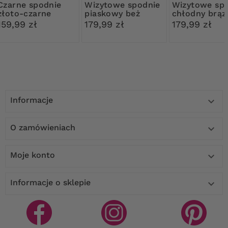
 spodnie
Wizytowe spodnie
Wizytowe spodnie
złoto-czarne
piaskowy beż
chłodny brąz
guziki
159,99 zł
179,99 zł
179,99 zł
Informacje

O zamówieniach

Moje konto

Informacje o sklepie
