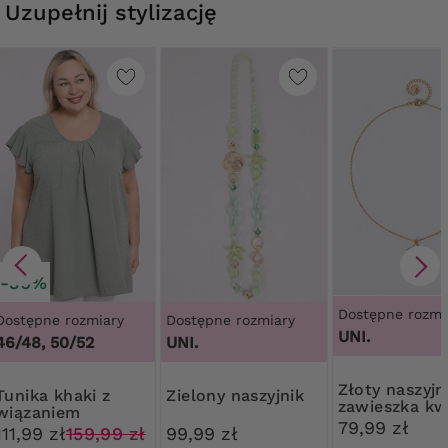
Uzupełnij stylizację
-30%
Dostępne rozmi
Dostępne rozmiary
Dostępne rozmiary
UNI.
46/48, 50/52
UNI.
Złoty naszyjnik
khaki z
Zielony naszyjnik
zawieszka kw
wiązaniem
79,99 zł
111,99 zł
159,99 zł
99,99 zł