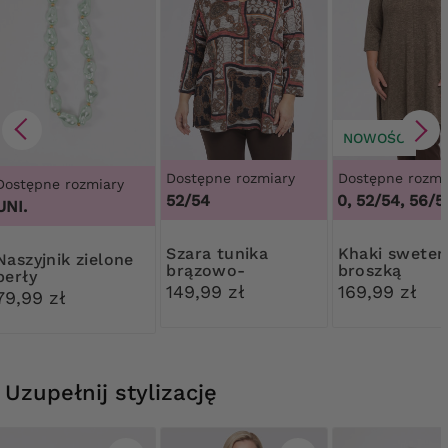
NOWOŚĆ
Dostępne rozmiary
Dostępne rozmi
Dostępne rozmiary
52/54
48/50, 52/54, 56/58
UNI.
Szara tunika
Khaki sweter z
nik zielone
brązowo-
broszką
perły
czerwone wzory
149,99 zł
169,99 zł
79,99 zł
Uzupełnij stylizację