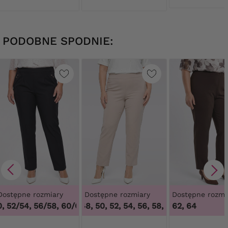
PODOBNE SPODNIE:
Dostępne rozmiary
Dostępne rozmiary
Dostępne rozmi
 52/54, 56/58, 60/62
46, 48, 50, 52, 54, 56, 58, 60, 62, 64
,
48/50, 52/54, 56/58, 60/62
62, 64
,
46, 48