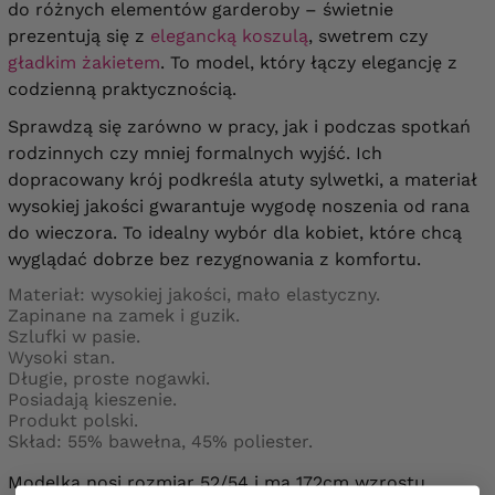
do różnych elementów garderoby – świetnie
prezentują się z
elegancką koszulą
, swetrem czy
gładkim żakietem
. To model, który łączy elegancję z
codzienną praktycznością.
Sprawdzą się zarówno w pracy, jak i podczas spotkań
rodzinnych czy mniej formalnych wyjść. Ich
dopracowany krój podkreśla atuty sylwetki, a materiał
wysokiej jakości gwarantuje wygodę noszenia od rana
do wieczora. To idealny wybór dla kobiet, które chcą
wyglądać dobrze bez rezygnowania z komfortu.
Materiał: wysokiej jakości, mało elastyczny.
Zapinane na zamek i guzik.
Szlufki w pasie.
Wysoki stan.
Długie, proste nogawki.
Posiadają kieszenie.
Produkt polski.
Skład: 55% bawełna, 45% poliester.
Modelka nosi rozmiar 52/54 i ma 172cm wzrostu.