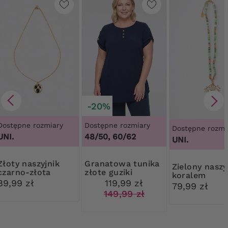
-20%
Dostępne rozmiary
Dostępne rozmiary
Dostępne rozmi
UNI.
48/50, 60/62
UNI.
aszyjnik
Granatowa tunika
Zielony naszyjnik z
czarno-złota
złote guziki
koralem
zawieszka
89,99 zł
119,99 zł
79,99 zł
149,99 zł