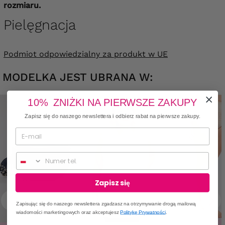
rozmiaru.
Pielęgnacja
Podmiot odpowiedzialny za produkt w UE
MODELKA JEST UBRANA W:
10% ZNIŻKI NA PIERWSZE ZAKUPY
Zapisz się do naszego newslettera i odbierz rabat na pierwsze zakupy.
Numer telefonu
Zapisz się
Zapisując się do naszego newslettera zgadzasz na otrzymywanie drogą mailową
wiadomości marketingowych oraz akceptujesz
Politykę Prywatności
.