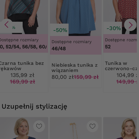
-20%
-30%
-50%
Dostępne rozmiary
Dostępne rozmi
NOWOŚĆ
Dostępne rozmiary
 52/54, 56/58, 60/62
,
48/50, 52/54, 56/58, 60/62
52
46/48
tunika bez
Tunika w
Niebieska tunika z
rękawów
czerwono-cz
wiązaniem
niebiesko-
wzór
135,99 zł
104,99 z
80,00 zł
159,99 zł
czerwone paski
169,99 zł
149,99 z
Uzupełnij stylizację