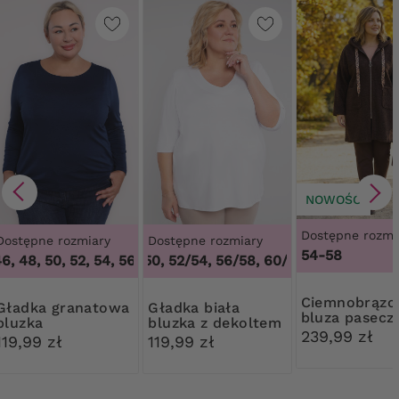
NOWOŚĆ
Dostępne rozmi
Dostępne rozmiary
Dostępne rozmiary
54-58
, 48, 50, 52, 54, 56, 58, 60, 62, 64
48/50, 52/54, 56/58, 60/62
,
44, 46, 48, 50, 52, 54, 5
,
48/50, 52/54,
Ciemnobrązowa
 granatowa
Gładka biała
bluza pasecz
bluzka
bluzka z dekoltem
panterkę
239,99 zł
V
119,99 zł
119,99 zł