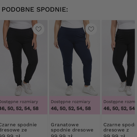
PODOBNE SPODNIE:
Dostępne rozmiary
Dostępne rozmiary
Dostępne rozmi
46, 50, 52, 54, 58
46, 50, 52, 54, 58
46, 50, 52, 54,
 spodnie
Granatowe
Czarne spodnie
dresowe ze
spodnie dresowe
dresowe z
ściągaczem
ze ściągaczem
kieszeniami
99,99 zł
99,99 zł
99,99 zł