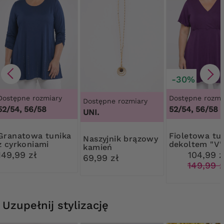
-30%
Dostępne rozmiary
Dostępne rozmi
Dostępne rozmiary
52/54, 56/58
52/54, 56/58
UNI.
owa tunika
Fioletowa tunika z
Naszyjnik brązowy
z cyrkoniami
dekoltem "V"
kamień
149,99 zł
104,99 z
69,99 zł
149,99 z
Uzupełnij stylizację