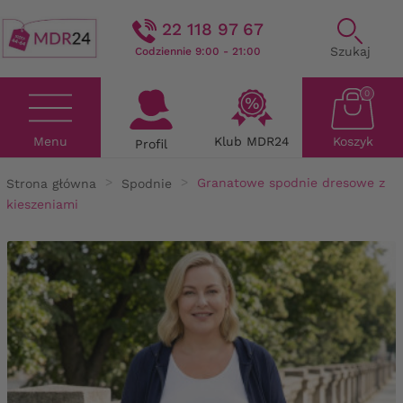
22 118 97 67
Szukaj
Codziennie 9:00 - 21:00
0
Menu
Klub MDR24
Koszyk
Profil
Strona główna
Spodnie
Granatowe spodnie dresowe z
kieszeniami