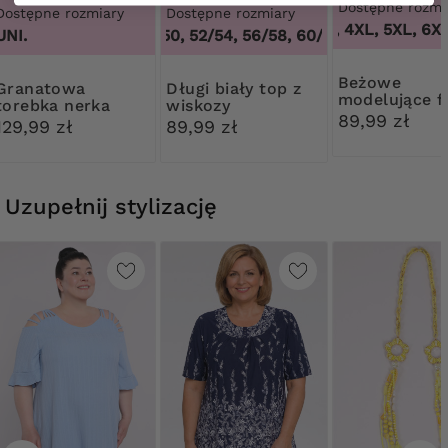
Dostępne rozmi
Dostępne rozmiary
Dostępne rozmiary
3XL, 4XL, 5XL, 6XL,
UNI.
48/50, 52/54, 56/58, 60/62
,
48/50, 52/54,
Beżowe
natowa
Długi biały top z
modelujące fi
torebka nerka
wiskozy
kwiatową ko
89,99 zł
129,99 zł
89,99 zł
Uzupełnij stylizację