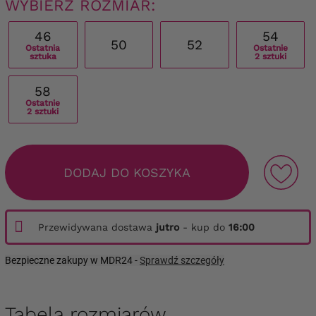
WYBIERZ ROZMIAR:
46
54
50
52
Ostatnia
Ostatnie
sztuka
2 sztuki
58
Ostatnie
2 sztuki
DODAJ DO KOSZYKA
Przewidywana dostawa
jutro
- kup do
16:00
Bezpieczne zakupy w MDR24 -
Sprawdź szczegóły
Tabela rozmiarów