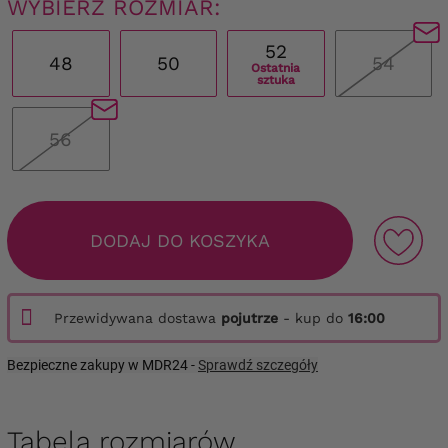
WYBIERZ ROZMIAR:
52
48
50
54
Ostatnia
sztuka
56
DODAJ DO KOSZYKA
Przewidywana dostawa
pojutrze
- kup do
16:00
Bezpieczne zakupy w MDR24 -
Sprawdź szczegóły
Tabela rozmiarów