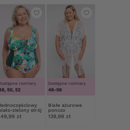
Dostępne rozmiary
Dostępne rozmiary
48, 50, 52
46-56
ęściowy
Białe ażurowe
biało-zielony strój
ponczo
kąpielowy
149,99 zł
139,99 zł
kolorowe liście