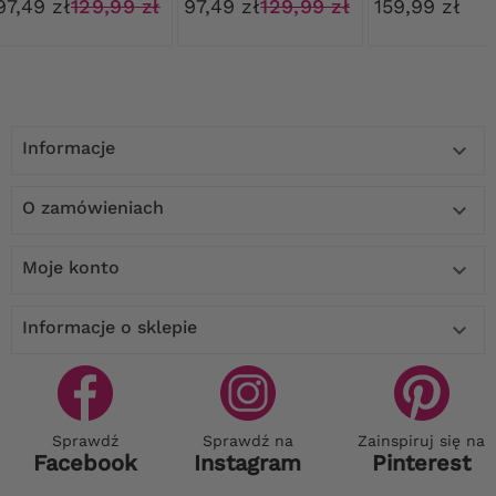
97,49 zł
129,99 zł
97,49 zł
129,99 zł
159,99 zł
Informacje

O zamówieniach

Moje konto

Informacje o sklepie

Sprawdź
Sprawdź na
Zainspiruj się na
Facebook
Instagram
Pinterest