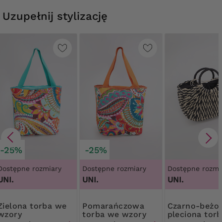
Uzupełnij stylizację
-25%
-25%
Dostępne rozmiary
Dostępne rozmiary
Dostępne rozmi
UNI.
UNI.
UNI.
 torba we
Pomarańczowa
Czarno-beżowa
wzory
torba we wzory
pleciona tor