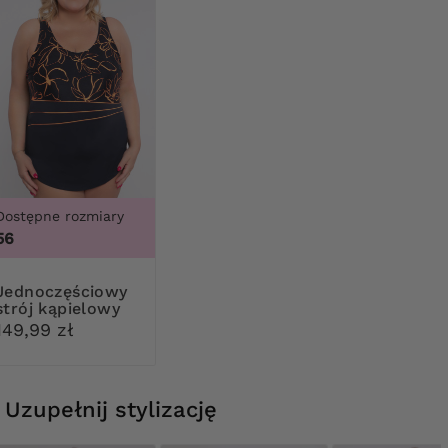
Dostępne rozmiary
56
ęściowy
strój kąpielowy
pomarańczowe
149,99 zł
kwiaty
Uzupełnij stylizację