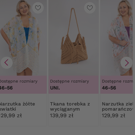
Dostępne rozmiary
Dostępne rozmiary
Dostępne rozmi
46-56
UNI.
46-56
tka żółte
Tkana torebka z
Narzutka zielono-
kwiatki
wyciąganym
pomarańczo
workiem
kwiatki
129,99 zł
139,99 zł
129,99 zł