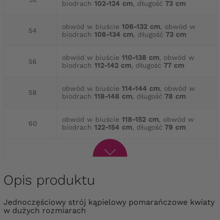
biodrach
102-124 cm
, długość
73 cm
obwód w biuście
106-132 cm
, obwód w
54
biodrach
108-134 cm
, długość
73 cm
obwód w biuście
110-138 cm
, obwód w
56
biodrach
112-142 cm
, długość
77 cm
obwód w biuście
114-144 cm
, obwód w
58
biodrach
118-148 cm
, długość
78 cm
obwód w biuście
118-152 cm
, obwód w
60
biodrach
122-154 cm
, długość
79 cm
Opis produktu
Jednoczęściowy strój kąpielowy pomarańczowe kwiaty
w dużych rozmiarach