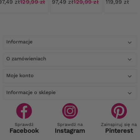
97,49 zł
129,99 zł
97,49 zł
129,99 zł
119,99 zł
Informacje

O zamówieniach

Moje konto

Informacje o sklepie

Sprawdź
Sprawdź na
Zainspiruj się na
Facebook
Instagram
Pinterest