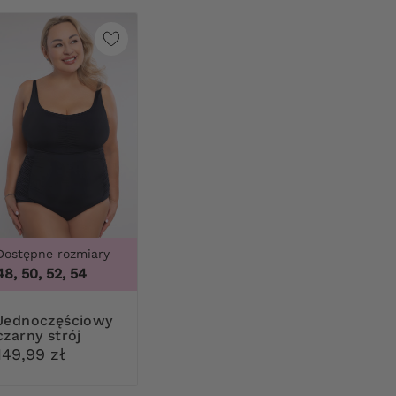
Dostępne rozmiary
48, 50, 52, 54
ęściowy
czarny strój
kąpielowy
149,99 zł