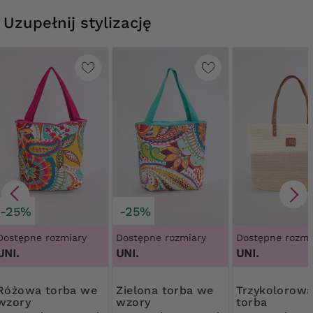
Uzupełnij stylizację
-25%
-25%
Dostępne rozmiary
Dostępne rozmiary
Dostępne rozmi
UNI.
UNI.
UNI.
 torba we
Zielona torba we
Trzykolorowa
wzory
wzory
torba