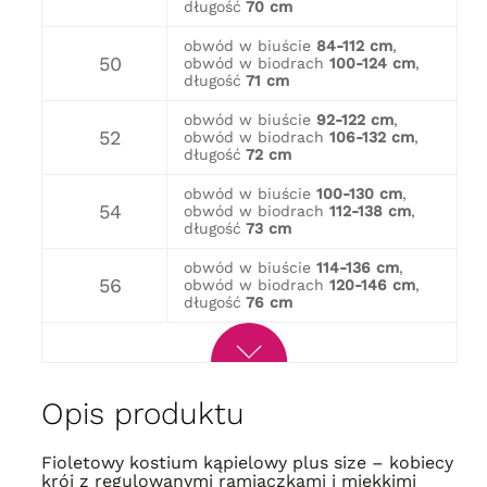
długość
70 cm
obwód w biuście
84-112 cm
,
50
obwód w biodrach
100-124 cm
,
długość
71 cm
obwód w biuście
92-122 cm
,
52
obwód w biodrach
106-132 cm
,
długość
72 cm
obwód w biuście
100-130 cm
,
54
obwód w biodrach
112-138 cm
,
długość
73 cm
obwód w biuście
114-136 cm
,
56
obwód w biodrach
120-146 cm
,
długość
76 cm
Opis produktu
Fioletowy kostium kąpielowy plus size – kobiecy
krój z regulowanymi ramiączkami i miękkimi