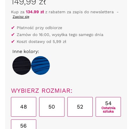
149,99 zł
Kup za
134.99 zł
z rabatem za zapis do newslettera
-
Zapisz się
✔
Płatność przy odbiorze
✔
Zamów do 16:00, wysyłka tego samego dnia
✔
Koszt dostawy od 5,99 zł
Inne kolory:
WYBIERZ ROZMIAR:
54
48
50
52
Ostatnia
sztuka
56