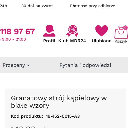
ka w 24h
30 dni na zwrot
Płatność przy odbiorze
0
118 97 67
 9:00 - 21:00
Profil
Klub MDR24
Ulubione
Koszyk
Przeceny
Pytania i odpowiedzi
Granatowy strój kąpielowy w
białe wzory
Kod produktu:
19-152-0015-A3