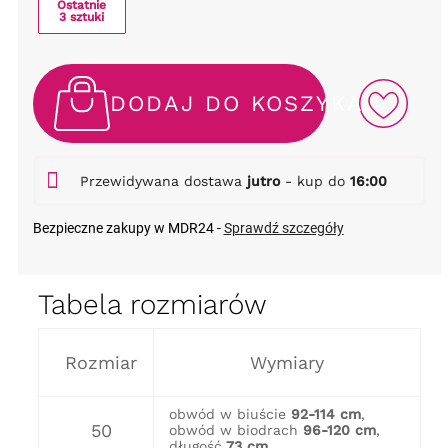
Ostatnie
3 sztuki
DODAJ DO KOSZYKA
Przewidywana dostawa
jutro
- kup do
16:00
Bezpieczne zakupy w MDR24 -
Sprawdź szczegóły
Tabela rozmiarów
Rozmiar
Wymiary
obwód w biuście
92-114 cm
,
50
obwód w biodrach
96-120 cm
,
długość
73 cm