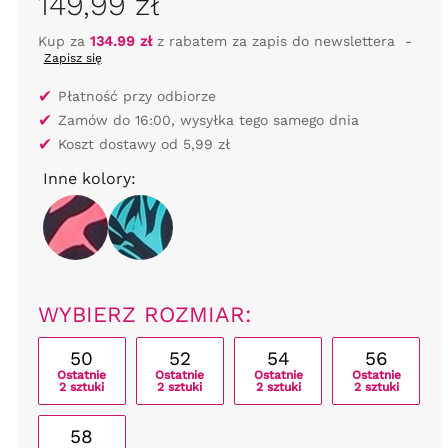
149,99 zł
Kup za
134.99 zł
z rabatem za zapis do newslettera
-
Zapisz się
✔
Płatność przy odbiorze
✔
Zamów do 16:00, wysyłka tego samego dnia
✔
Koszt dostawy od 5,99 zł
Inne kolory:
WYBIERZ ROZMIAR:
50
52
54
56
Ostatnie
Ostatnie
Ostatnie
Ostatnie
2 sztuki
2 sztuki
2 sztuki
2 sztuki
58