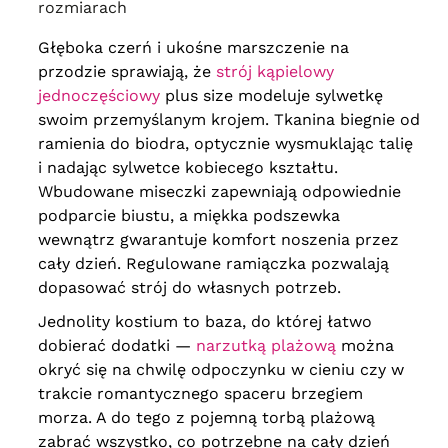
rozmiarach
Głęboka czerń i ukośne marszczenie na
przodzie sprawiają, że
strój kąpielowy
jednoczęściowy
plus size modeluje sylwetkę
swoim przemyślanym krojem. Tkanina biegnie od
ramienia do biodra, optycznie wysmuklając talię
i nadając sylwetce kobiecego kształtu.
Wbudowane miseczki zapewniają odpowiednie
podparcie biustu, a miękka podszewka
wewnątrz gwarantuje komfort noszenia przez
cały dzień. Regulowane ramiączka pozwalają
dopasować strój do własnych potrzeb.
Jednolity kostium to baza, do której łatwo
dobierać dodatki —
narzutką plażową
można
okryć się na chwilę odpoczynku w cieniu czy w
trakcie romantycznego spaceru brzegiem
morza. A do tego z pojemną torbą plażową
zabrać wszystko, co potrzebne na cały dzień