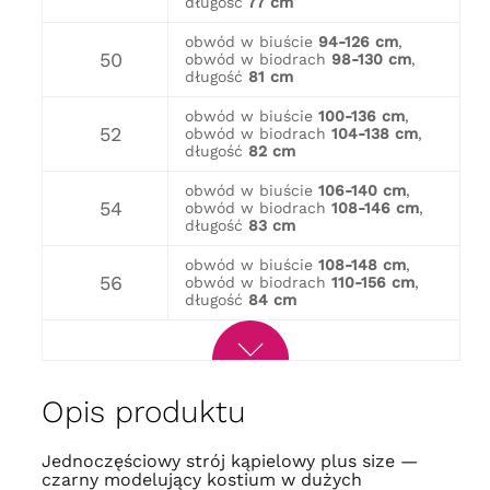
długość
77 cm
obwód w biuście
94-126 cm
,
50
obwód w biodrach
98-130 cm
,
długość
81 cm
obwód w biuście
100-136 cm
,
52
obwód w biodrach
104-138 cm
,
długość
82 cm
obwód w biuście
106-140 cm
,
54
obwód w biodrach
108-146 cm
,
długość
83 cm
obwód w biuście
108-148 cm
,
56
obwód w biodrach
110-156 cm
,
długość
84 cm
Opis produktu
Jednoczęściowy strój kąpielowy plus size —
czarny modelujący kostium w dużych