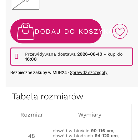
DODAJ DO KOSZYKA
Przewidywana dostawa
2026-08-10
- kup do
16:00
Bezpieczne zakupy w MDR24 -
Sprawdź szczegóły
Tabela rozmiarów
Rozmiar
Wymiary
obwód w biuście
90-116 cm
,
48
obwód w biodrach
94-120 cm
,