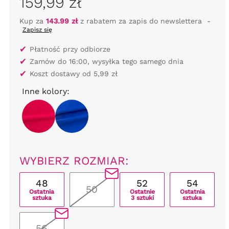
159,99 zł
Kup za
143.99 zł
z rabatem za zapis do newslettera
-
Zapisz się
✔
Płatność przy odbiorze
✔
Zamów do 16:00, wysyłka tego samego dnia
✔
Koszt dostawy od 5,99 zł
Inne kolory:
WYBIERZ ROZMIAR:
48
52
54
50
Ostatnia
Ostatnie
Ostatnia
sztuka
3 sztuki
sztuka
56