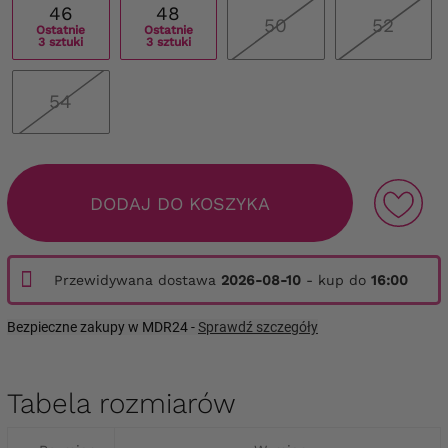
46
48
50
52
Ostatnie
Ostatnie
3 sztuki
3 sztuki
54
DODAJ DO KOSZYKA
Przewidywana dostawa
2026-08-10
- kup do
16:00
Bezpieczne zakupy w MDR24 -
Sprawdź szczegóły
Tabela rozmiarów