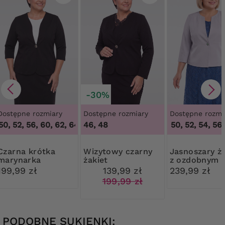
-30%
Dostępne rozmiary
Dostępne rozmiary
Dostępne rozmi
0, 52, 56, 60, 62, 64
,
46, 48, 50, 52, 56, 60, 62, 64
46, 48
46, 48, 50, 52, 54, 56, 
a krótka
Wizytowy czarny
Jasnoszary żakiet
marynarka
żakiet
z ozdobnym
guzikiem
199,99 zł
139,99 zł
239,99 zł
199,99 zł
PODOBNE SUKIENKI: