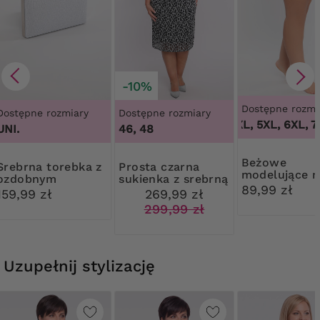
-10%
Dostępne rozmi
Dostępne rozmiary
Dostępne rozmiary
3XL, 4XL, 5XL, 6XL, 7X
UNI.
46, 48
Beżowe
torebka z
Prosta czarna
modelujące m
ozdobnym
sukienka z srebrną
z wysokim s
89,99 zł
zapięciem
pajęczynką
159,99 zł
269,99 zł
299,99 zł
Uzupełnij stylizację