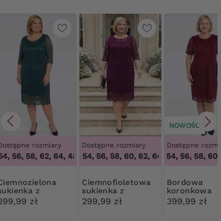
NOWOŚĆ
Dostępne rozmiary
Dostępne rozmiary
Dostępne rozmi
4, 56, 58, 62, 64
48, 50, 54, 56, 58, 60, 62, 64
,
48, 50, 54, 56, 58, 62, 64
50, 52, 54, 56, 58, 60
,
48, 50, 54, 56, 
,
ozielona
Ciemnofioletowa
Bordowa
sukienka z
sukienka z
koronkowa
koronką
koronką
sukienka
299,99 zł
299,99 zł
399,99 zł