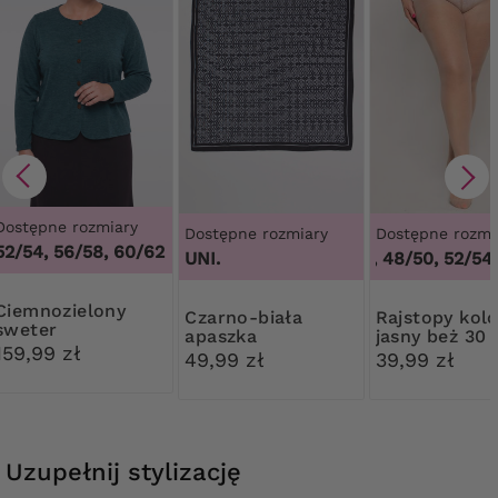
Dostępne rozmiary
Dostępne rozmiary
Dostępne rozmi
52/54, 56/58, 60/62
UNI.
44/46, 48/50, 52/54,
ozielony
Czarno-biała
Rajstopy kolor
sweter
apaszka
jasny beż 30
159,99 zł
Ribessa
49,99 zł
39,99 zł
Uzupełnij stylizację