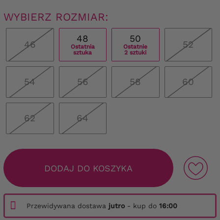
WYBIERZ ROZMIAR:
48
50
46
52
Ostatnia
Ostatnie
sztuka
2 sztuki
54
56
58
60
62
64
DODAJ DO KOSZYKA
Przewidywana dostawa
jutro
- kup do
16:00