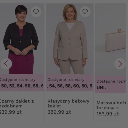
Dostępne rozmiary
Dostępne rozmiary
Dostępne rozmi
50, 52, 54, 56, 58, 60, 62, 64
50, 52, 54, 56, 58, 60
,
46, 48, 50, 52, 54, 56, 58, 60,
,
50, 52, 54, 56, 58, 60
UNI.
 żakiet z
Klasyczny beżowy
Matowa beżowa
ozdobnym
żakiet
torebka z
guzikiem
239,99 zł
389,99 zł
ozdobnym
159,99 zł
zapięciem