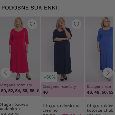
PODOBNE SUKIENKI:
-50%
Dostępne rozmiary
Dostępne rozmiary
Dostępne rozmi
50, 52, 54, 56, 58, 60, 62
,
46, 48, 50, 52, 54, 56, 58, 60, 62
46
46, 48, 50, 52
a różowa
Długa sukienka w
Długa sukienka w
sukienka z
ciemno
kolorze chab
dzianiny
189,99 zł
granatowym