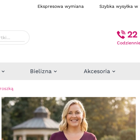
Ekspresowa wymiana
Szybka wysył
22 
Codziennie
Bielizna
Akcesoria
roszką