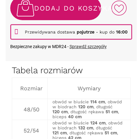
DODAJ DO KOSZYKA
Przewidywana dostawa
pojutrze
- kup do
16:00
Bezpieczne zakupy w MDR24 -
Sprawdź szczegóły
Tabela rozmiarów
Rozmiar
Wymiary
obwód w biuście
114 cm
, obwód
w biodrach
120 cm
, długość
48/50
120 cm
, długość rękawa
51 cm
,
biceps
40 cm
obwód w biuście
124 cm
, obwód
w biodrach
132 cm
, długość
52/54
121 cm
, długość rękawa
51 cm
,
biceps
42 cm