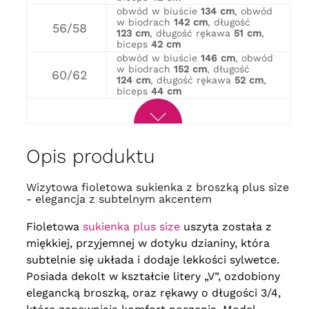
obwód w biuście
134 cm
, obwód
w biodrach
142 cm
, długość
56/58
123 cm
, długość rękawa
51 cm
,
biceps
42 cm
obwód w biuście
146 cm
, obwód
w biodrach
152 cm
, długość
60/62
124 cm
, długość rękawa
52 cm
,
biceps
44 cm
Opis produktu
Wizytowa fioletowa sukienka z broszką plus size
- elegancja z subtelnym akcentem
Fioletowa
sukienka plus size
uszyta została z
miękkiej, przyjemnej w dotyku dzianiny, która
subtelnie się układa i dodaje lekkości sylwetce.
Posiada dekolt w kształcie litery „V”, ozdobiony
elegancką broszką, oraz rękawy o długości 3/4,