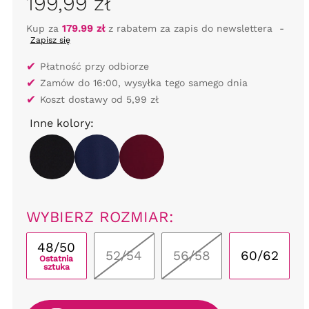
199,99 zł
Kup za
179.99 zł
z rabatem za zapis do newslettera
-
Zapisz się
✔
Płatność przy odbiorze
✔
Zamów do 16:00, wysyłka tego samego dnia
✔
Koszt dostawy od 5,99 zł
Inne kolory:
WYBIERZ ROZMIAR:
48/50
52/54
56/58
60/62
Ostatnia
sztuka