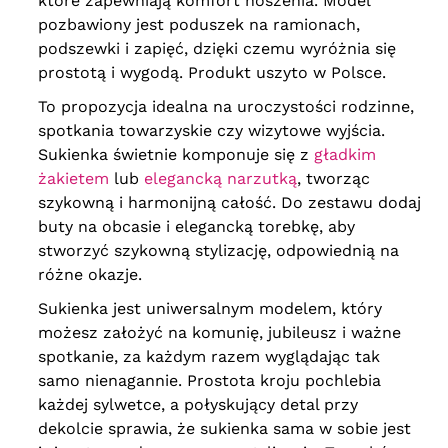
które zapewniają komfort noszenia. Model
pozbawiony jest poduszek na ramionach,
podszewki i zapięć, dzięki czemu wyróżnia się
prostotą i wygodą. Produkt uszyto w Polsce.
To propozycja idealna na uroczystości rodzinne,
spotkania towarzyskie czy wizytowe wyjścia.
Sukienka świetnie komponuje się z
gładkim
żakietem
lub
elegancką narzutką
, tworząc
szykowną i harmonijną całość. Do zestawu dodaj
buty na obcasie i elegancką torebkę, aby
stworzyć szykowną stylizację, odpowiednią na
różne okazje.
Sukienka jest uniwersalnym modelem, który
możesz założyć na komunię, jubileusz i ważne
spotkanie, za każdym razem wyglądając tak
samo nienagannie. Prostota kroju pochlebia
każdej sylwetce, a połyskujący detal przy
dekolcie sprawia, że sukienka sama w sobie jest