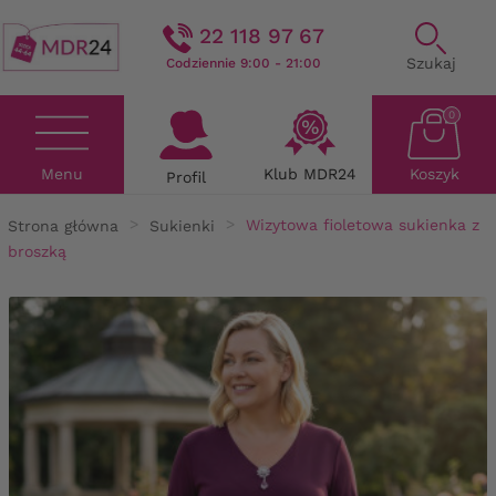
22 118 97 67
Szukaj
Codziennie 9:00 - 21:00
0
Menu
Klub MDR24
Koszyk
Profil
Strona główna
Sukienki
Wizytowa fioletowa sukienka z
broszką