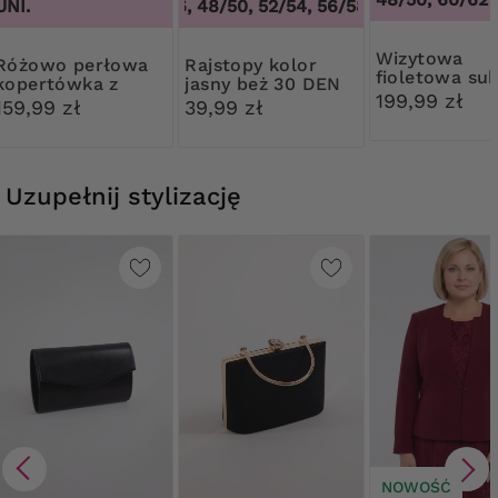
UNI.
44/46, 48/50, 52/54, 56/58, 60/62
,
44/46, 
Wizytowa
 perłowa
Rajstopy kolor
fioletowa su
kopertówka z
jasny beż 30 DEN
z broszką
199,99 zł
ozdobą
Ribessa
159,99 zł
39,99 zł
Uzupełnij stylizację
NOWOŚĆ