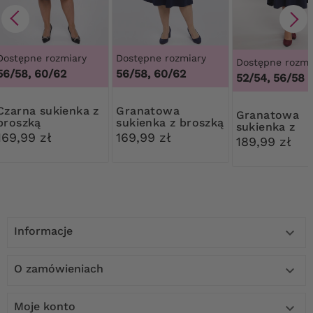
Dostępne rozmiary
Dostępne rozmiary
Dostępne rozmi
56/58, 60/62
56/58, 60/62
52/54, 56/58
sukienka z
Granatowa
Granatowa
broszką
sukienka z broszką
sukienka z
169,99 zł
169,99 zł
dżetowym
189,99 zł
kwiatem
Informacje

O zamówieniach

Moje konto
