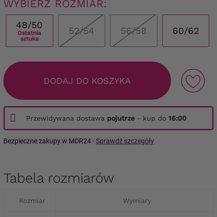
WYBIERZ ROZMIAR:
48/50
52/54
56/58
60/62
Ostatnia
sztuka
DODAJ DO KOSZYKA
Przewidywana dostawa
pojutrze
- kup do
16:00
Bezpieczne zakupy w MDR24 -
Sprawdź szczegóły
Tabela rozmiarów
Rozmiar
Wymiary