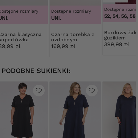
Dostępne rozmi
Dostępne rozmiary
Dostępne rozmiary
52, 54, 56, 58,
UNI.
UNI.
Bordowy żakiet z
klasyczna
Czarna torebka z
guzikiem
kopertówka
ozdobnym
399,99 zł
zapięciem
89,99 zł
169,99 zł
PODOBNE SUKIENKI: