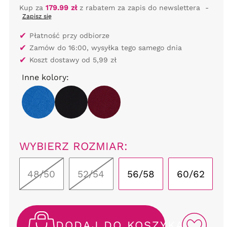
Kup za
179.99 zł
z rabatem za zapis do newslettera
-
Zapisz się
✔
Płatność przy odbiorze
✔
Zamów do 16:00, wysyłka tego samego dnia
✔
Koszt dostawy od 5,99 zł
Inne kolory:
WYBIERZ ROZMIAR:
48/50
52/54
56/58
60/62
DODAJ DO KOSZYKA