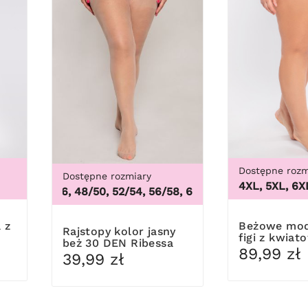
Dostępne rozm
Dostępne rozmiary
3XL, 4XL, 5XL, 6XL, 7
44/46, 48/50, 52/54, 56/58, 60/62
,
44/46, 48/50, 52/54
Beżowe modelujące
Rajstopy kolor jasny
figi z kwiat
beż 30 DEN Ribessa
koronką
89,99 zł
39,99 zł