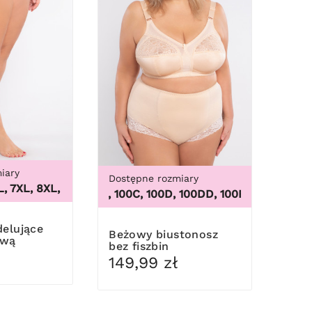
iary
Dostępne rozmiary
XL, 8XL, 9XL
,
3XL, 4XL, 5XL, 6XL, 7XL, 8XL, 9XL
, 56/58, 60/62
100B, 100C, 100D, 100DD, 100F, 100G, 100H, 100I, 
Beżowy biustonosz
ową
bez fiszbin
149,99 zł