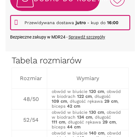
Przewidywana dostawa
jutro
- kup do
16:00
Bezpieczne zakupy w MDR24 -
Sprawdź szczegóły
Tabela rozmiarów
Rozmiar
Wymiary
obwód w biuście
120 cm
, obwód
w biodrach
122 cm
, długość
48/50
109 cm
, długość rękawa
29 cm
,
biceps
42 cm
obwód w biuście
130 cm
, obwód
w biodrach
134 cm
, długość
52/54
111 cm
, długość rękawa
29 cm
,
biceps
44 cm
obwód w biuście
140 cm
, obwód