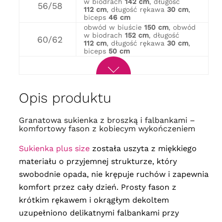
w biodrach
142 cm
, długość
56/58
112 cm
, długość rękawa
30 cm
,
biceps
46 cm
obwód w biuście
150 cm
, obwód
w biodrach
152 cm
, długość
60/62
112 cm
, długość rękawa
30 cm
,
biceps
50 cm
Opis produktu
Granatowa sukienka z broszką i falbankami –
komfortowy fason z kobiecym wykończeniem
Sukienka plus size
została uszyta z miękkiego
materiału o przyjemnej strukturze, który
swobodnie opada, nie krępuje ruchów i zapewnia
komfort przez cały dzień. Prosty fason z
krótkim rękawem i okrągłym dekoltem
uzupełniono delikatnymi falbankami przy