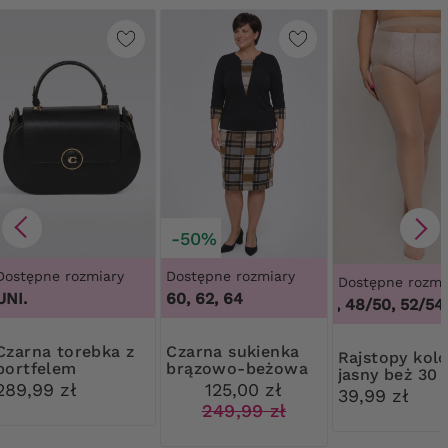
-50%
Dostępne rozmiary
Dostępne rozmiary
Dostępne rozmi
UNI.
60, 62, 64
44/46, 48/50, 52/54,
torebka z
Czarna sukienka
Rajstopy kolor
portfelem
brązowo-beżowa
jasny beż 30
kratka
289,99 zł
125,00 zł
Ribessa
39,99 zł
249,99 zł