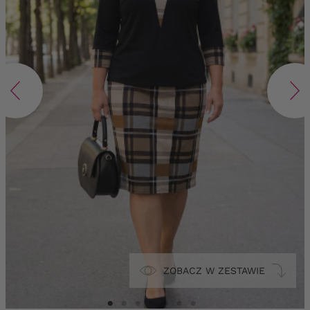
ZOBACZ W ZESTAWIE