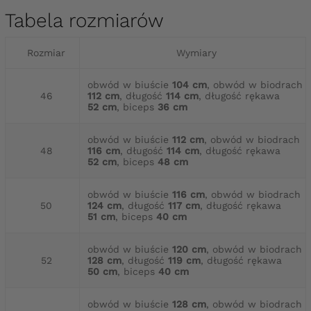
Tabela rozmiarów
Rozmiar
Wymiary
obwód w biuście
104 cm
, obwód w biodrach
46
112 cm
, długość
114 cm
, długość rękawa
52 cm
, biceps
36 cm
obwód w biuście
112 cm
, obwód w biodrach
48
116 cm
, długość
114 cm
, długość rękawa
52 cm
, biceps
48 cm
obwód w biuście
116 cm
, obwód w biodrach
50
124 cm
, długość
117 cm
, długość rękawa
51 cm
, biceps
40 cm
obwód w biuście
120 cm
, obwód w biodrach
52
128 cm
, długość
119 cm
, długość rękawa
50 cm
, biceps
40 cm
obwód w biuście
128 cm
, obwód w biodrach