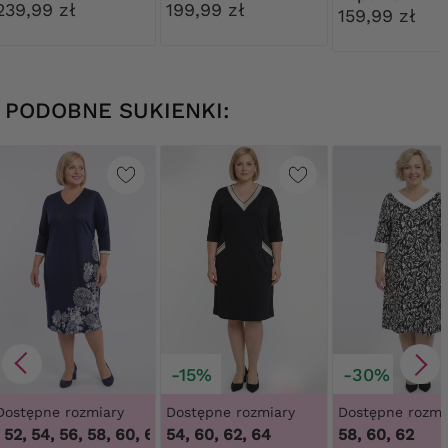
guzikiem
guzikami
239,99 zł
199,99 zł
ozdobą
159,99 zł
PODOBNE SUKIENKI:
-15%
-30%
Dostępne rozmiary
Dostępne rozmiary
Dostępne rozmi
52, 54, 56, 58, 60, 62, 64
54, 60, 62, 64
,
48, 50, 52, 54, 56, 58, 60, 62, 64
58, 60, 62