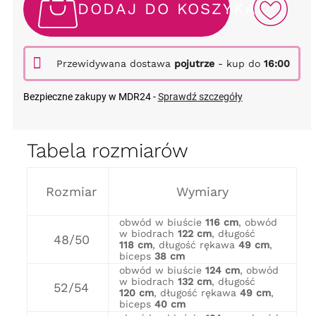
DODAJ DO KOSZYKA
Przewidywana dostawa
pojutrze
- kup do
16:00
Bezpieczne zakupy w MDR24 -
Sprawdź szczegóły
Tabela rozmiarów
Rozmiar
Wymiary
obwód w biuście
116 cm
, obwód
w biodrach
122 cm
, długość
48/50
118 cm
, długość rękawa
49 cm
,
biceps
38 cm
obwód w biuście
124 cm
, obwód
w biodrach
132 cm
, długość
52/54
120 cm
, długość rękawa
49 cm
,
biceps
40 cm