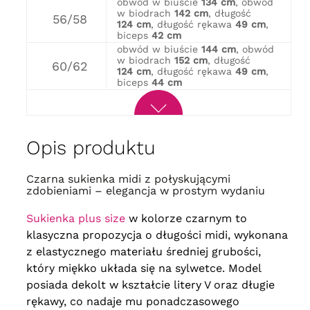
obwód w biuście
134 cm
, obwód
w biodrach
142 cm
, długość
56/58
124 cm
, długość rękawa
49 cm
,
biceps
42 cm
obwód w biuście
144 cm
, obwód
w biodrach
152 cm
, długość
60/62
124 cm
, długość rękawa
49 cm
,
biceps
44 cm
Opis produktu
Czarna sukienka midi z połyskującymi
zdobieniami – elegancja w prostym wydaniu
Sukienka plus size
w kolorze czarnym to
klasyczna propozycja o długości midi, wykonana
z elastycznego materiału średniej grubości,
który miękko układa się na sylwetce. Model
posiada dekolt w kształcie litery V oraz długie
rękawy, co nadaje mu ponadczasowego