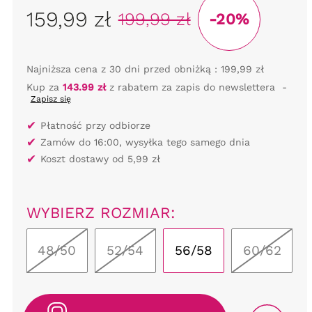
159,99 zł
199,99 zł
-20%
Najniższa cena z 30 dni przed obniżką :
199,99 zł
Kup za
143.99 zł
z rabatem za zapis do newslettera
-
Zapisz się
✔
Płatność przy odbiorze
✔
Zamów do 16:00, wysyłka tego samego dnia
✔
Koszt dostawy od 5,99 zł
WYBIERZ ROZMIAR:
48/50
52/54
56/58
60/62