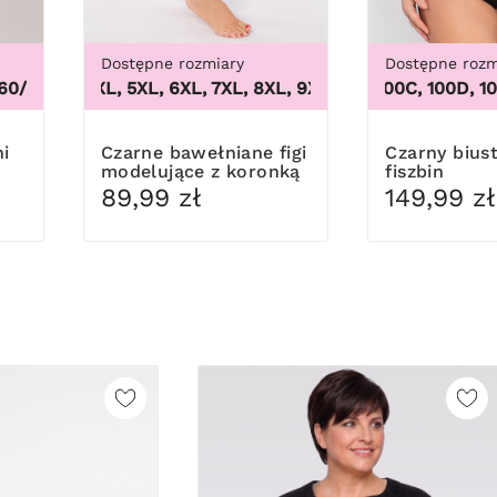
Dostępne rozmiary
Dostępne rozm
0/62
3XL, 4XL, 5XL, 6XL, 7XL, 8XL, 9XL
,
44/46, 48/50, 52/54, 56/58, 60/62
100B, 100C, 100D, 100DD
,
3XL, 4XL, 5XL, 6XL, 
Czarne bawełniane figi
Czarny biustonosz bez
modelujące z koronką
fiszbin
89,99 zł
149,99 zł