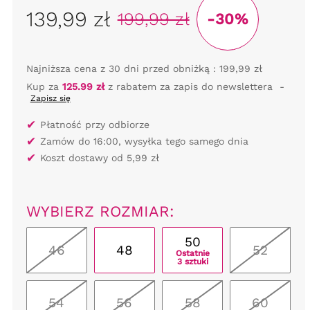
139,99 zł
199,99 zł
-30%
Najniższa cena z 30 dni przed obniżką :
199,99 zł
Kup za
125.99 zł
z rabatem za zapis do newslettera
-
Zapisz się
✔
Płatność przy odbiorze
✔
Zamów do 16:00, wysyłka tego samego dnia
✔
Koszt dostawy od 5,99 zł
WYBIERZ ROZMIAR:
50
46
48
52
Ostatnie
3 sztuki
54
56
58
60