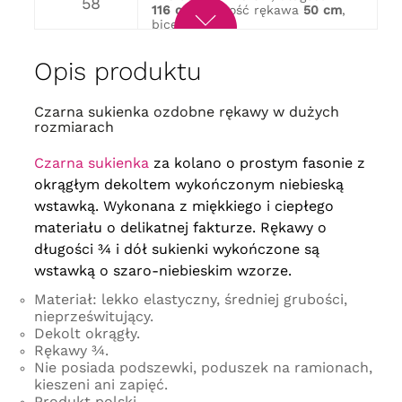
58
116 cm
, długość rękawa
50 cm
,
biceps
44 cm
obwód w biuście
144 cm
, obwód
w biodrach
152 cm
, długość
60
Opis produktu
118 cm
, długość rękawa
50 cm
,
biceps
46 cm
obwód w biuście
152 cm
, obwód
Czarna sukienka ozdobne rękawy w dużych
w biodrach
160 cm
, długość
62
rozmiarach
120 cm
, długość rękawa
50 cm
,
biceps
48 cm
Czarna sukienka
za kolano o prostym fasonie z
obwód w biuście
156 cm
, obwód
w biodrach
164 cm
, długość
okrągłym dekoltem wykończonym niebieską
64
120 cm
, długość rękawa
50 cm
,
wstawką. Wykonana z miękkiego i ciepłego
biceps
48 cm
materiału o delikatnej fakturze. Rękawy o
długości ¾ i dół sukienki wykończone są
wstawką o szaro-niebieskim wzorze.
Materiał: lekko elastyczny, średniej grubości,
nieprześwitujący.
Dekolt okrągły.
Rękawy ¾.
Nie posiada podszewki, poduszek na ramionach,
kieszeni ani zapięć.
Produkt polski.