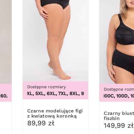
Dostępne rozmiary
Dostępne rozm
3XL, 4XL, 5XL, 6XL, 7XL, 8XL, 9XL
,
3XL, 4XL, 5XL, 6XL,
0/62
,
44/46, 48/50, 52/54, 56/58, 60/62
100B, 100C, 100D, 100D
Czarne modelujące figi
Czarny biustonosz bez
z kwiatową koronką
fiszbin
89,99 zł
149,99 zł