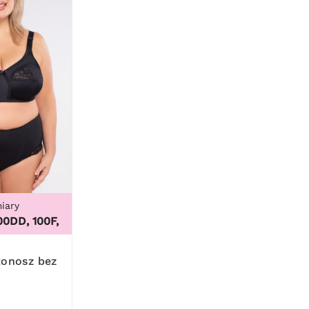
iary
 7XL, 8XL, 9XL
D, 100F, 100G, 100H, 100I, 100J, 100K, 105B, 105C, 105D, 105D