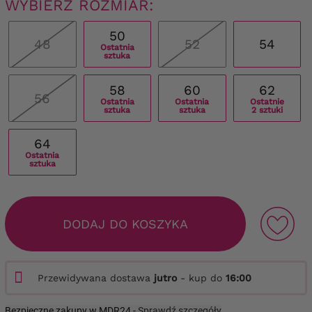
WYBIERZ ROZMIAR:
50
48
52
54
Ostatnia
sztuka
58
60
62
56
Ostatnia
Ostatnia
Ostatnie
sztuka
sztuka
2 sztuki
64
Ostatnia
sztuka
DODAJ DO KOSZYKA
Przewidywana dostawa
jutro
- kup do
16:00
Bezpieczne zakupy w MDR24 -
Sprawdź szczegóły