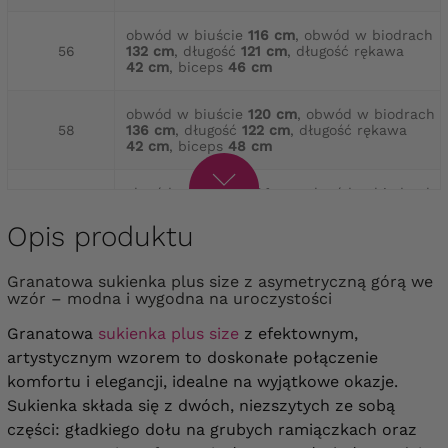
obwód w biuście
116 cm
, obwód w biodrach
56
132 cm
, długość
121 cm
, długość rękawa
42 cm
, biceps
46 cm
obwód w biuście
120 cm
, obwód w biodrach
58
136 cm
, długość
122 cm
, długość rękawa
42 cm
, biceps
48 cm
obwód w biuście
124 cm
, obwód w biodrach
60
140 cm
, długość
122 cm
, długość rękawa
42 cm
, biceps
50 cm
Opis produktu
obwód w biuście
128 cm
, obwód w biodrach
Granatowa sukienka plus size z asymetryczną górą we
62
144 cm
, długość
124 cm
, długość rękawa
wzór – modna i wygodna na uroczystości
42 cm
, biceps
52 cm
Granatowa
sukienka plus size
z efektownym,
obwód w biuście
132 cm
, obwód w biodrach
artystycznym wzorem to doskonałe połączenie
64
148 cm
, długość
125 cm
, długość rękawa
komfortu i elegancji, idealne na wyjątkowe okazje.
42 cm
, biceps
54 cm
Sukienka składa się z dwóch, niezszytych ze sobą
części: gładkiego dołu na grubych ramiączkach oraz