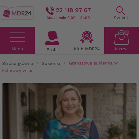
22 118 97 67
Szukaj
Codziennie 9:00 - 21:00
0
Menu
Klub MDR24
Koszyk
Profil
Strona główna
Sukienki
Granatowa sukienka w
kolorowy wzór