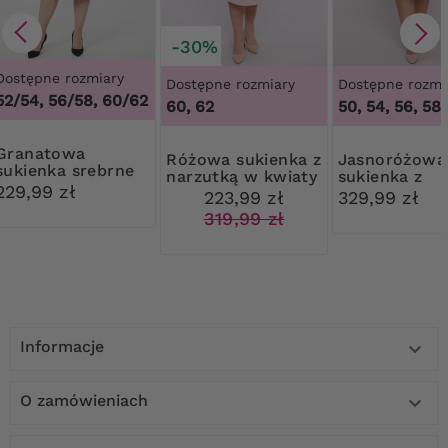
-30%
Dostępne rozmiary
Dostępne rozmiary
Dostępne rozmi
52/54, 56/58, 60/62
60, 62
50, 54, 56, 58
natowa
Różowa sukienka z
Jasnoróżowa
sukienka srebrne
narzutką w kwiaty
sukienka z
zdobienie
229,99 zł
asymetryczn
223,99 zł
329,99 zł
ponczo
319,99 zł
Informacje

O zamówieniach
