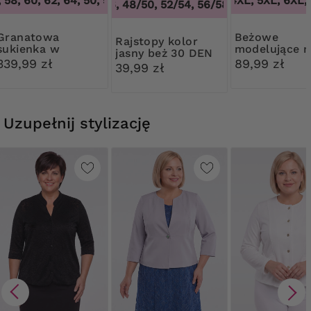
58, 60, 62, 64
,
50, 54, 58, 60, 62, 64
3XL, 4XL, 5XL, 6XL, 
44/46, 48/50, 52/54, 56/58, 60/62
,
44/46, 
natowa
Beżowe
Rajstopy kolor
sukienka w
modelujące m
jasny beż 30 DEN
kolorowy wzór
z wysokim s
339,99 zł
89,99 zł
Ribessa
39,99 zł
Uzupełnij stylizację