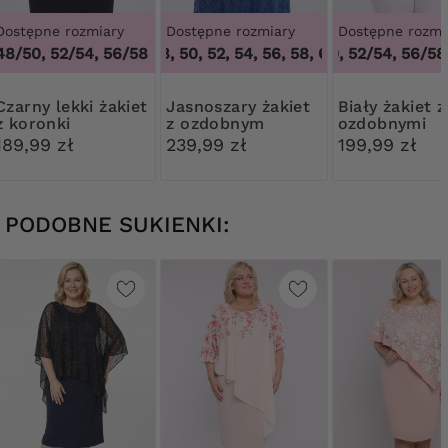
Dostępne rozmiary
Dostępne rozmiary
Dostępne rozmi
48/50, 52/54, 56/58
46, 48, 50, 52, 54, 56, 58, 60, 62, 64
48/50, 52/54, 56/58,
,
46, 48,
ekki żakiet
Jasnoszary żakiet
Biały żakiet z
z koronki
z ozdobnym
ozdobnymi
guzikiem
guzikami
189,99 zł
239,99 zł
199,99 zł
PODOBNE SUKIENKI: