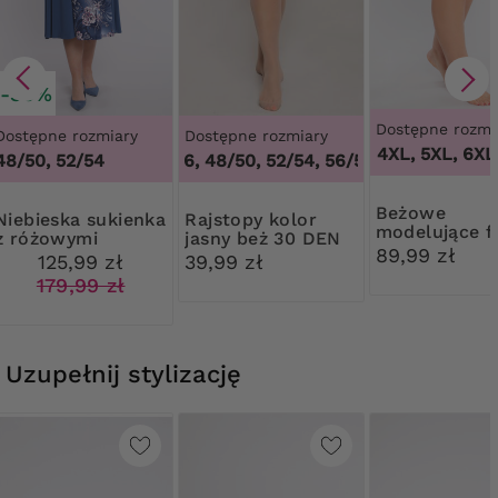
-30%
Dostępne rozmi
Dostępne rozmiary
Dostępne rozmiary
3XL, 4XL, 5XL, 6XL,
48/50, 52/54
44/46, 48/50, 52/54, 56/58, 60/62
,
44/46,
Beżowe
ka sukienka
Rajstopy kolor
modelujące fi
z różowymi
jasny beż 30 DEN
kwiatową ko
89,99 zł
kwiatami
Ribessa
125,99 zł
39,99 zł
179,99 zł
Uzupełnij stylizację