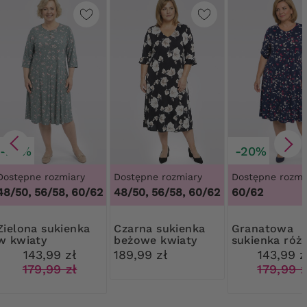
-20%
-20%
Dostępne rozmiary
Dostępne rozmiary
Dostępne rozmi
48/50, 56/58, 60/62
48/50, 56/58, 60/62
60/62
 sukienka
Czarna sukienka
Granatowa
w kwiaty
beżowe kwiaty
sukienka róż
kwiaty
143,99 zł
189,99 zł
143,99 z
179,99 zł
179,99 z