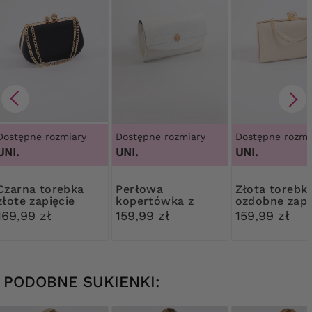
Dostępne rozmiary
Dostępne rozmiary
Dostępne rozmi
UNI.
UNI.
UNI.
 torebka
Perłowa
Złota torebka
złote zapięcie
kopertówka z
ozdobne zapi
ozdobą
169,99 zł
159,99 zł
159,99 zł
PODOBNE SUKIENKI: