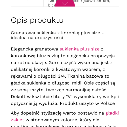
126 cm
, długość rękawa
46 cm
,
biceps
48 cm
obwód w biuście
156 cm
, obwód
w biodrach
168 cm
, długość
62
Opis produktu
128 cm
, długość rękawa
46 cm
,
biceps
50 cm
obwód w biuście
162 cm
, obwód
Granatowa sukienka z koronką plus size -
w biodrach
172 cm
, długość
64
idealna na uroczystości
129 cm
, długość rękawa
46 cm
,
biceps
52 cm
Elegancka granatowa
sukienka plus size
z
koronkową bluzeczką to elegancka propozycja
na różne okazje. Górna część wykonana jest z
delikatnej koronki z kwiatowym wzorem, z
rękawami o długości 3/4. Tkanina bazowa to
gładka sukienka o długości midi. Obie części są
ze sobą zszyte, tworząc harmonijną całość.
Dekolt w kształcie litery "V" wysmukla sylwetkę i
optycznie ją wydłuża. Produkt uszyto w Polsce
Aby dopełnić stylizację warto postawić na
gładki
żakiet
w stonowanym kolorze, który nie
przytłoczy koronkowego wzoru, a jednocześnie