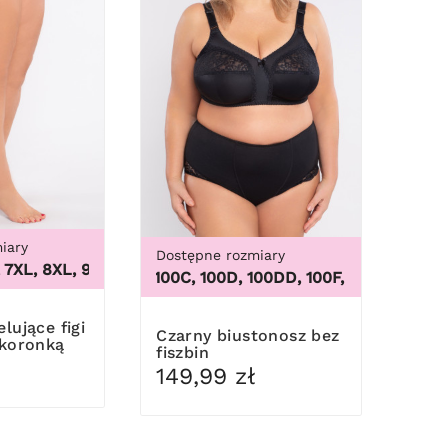
iary
Dostępne rozmiary
XL, 8XL, 9XL
,
3XL, 4XL, 5XL, 6XL, 7XL, 8XL, 9XL
, 56/58, 60/62
100B, 100C, 100D, 100DD, 100F, 100G, 100H, 100I, 
Czarny biustonosz bez
 koronką
fiszbin
149,99 zł