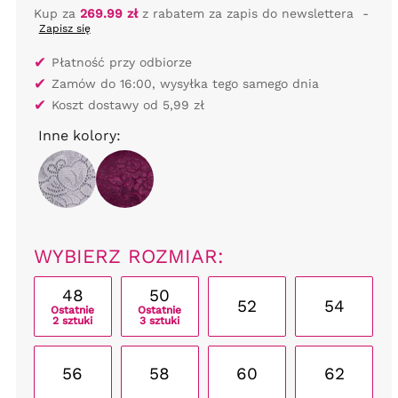
Kup za
269.99 zł
z rabatem za zapis do newslettera
-
Zapisz się
✔
Płatność przy odbiorze
✔
Zamów do 16:00, wysyłka tego samego dnia
✔
Koszt dostawy od 5,99 zł
Inne kolory:
WYBIERZ ROZMIAR:
48
50
52
54
Ostatnie
Ostatnie
2 sztuki
3 sztuki
56
58
60
62