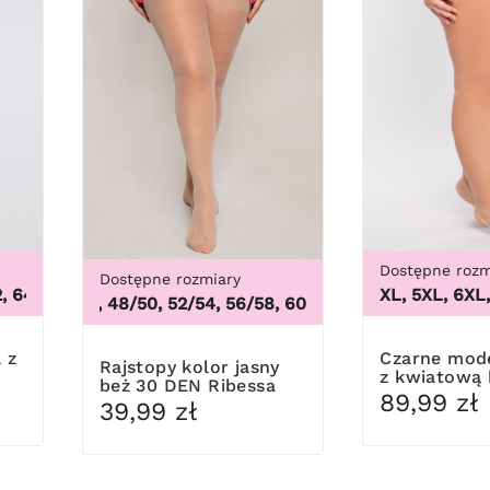
Dostępne rozm
Dostępne rozmiary
4
,
48, 50, 52, 54, 56, 58, 60, 62, 64
3XL, 4XL, 5XL, 6XL, 7
44/46, 48/50, 52/54, 56/58, 60/62
,
44/46, 48/50, 52/54
Czarne modelujące figi
Rajstopy kolor jasny
z kwiatową
beż 30 DEN Ribessa
89,99 zł
39,99 zł