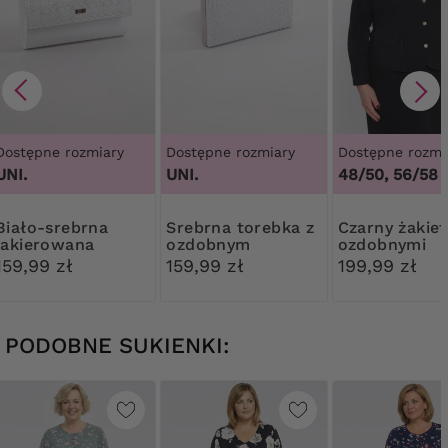
Dostępne rozmiary
Dostępne rozmiary
Dostępne rozmi
UNI.
UNI.
48/50, 56/58
-srebrna
Srebrna torebka z
Czarny żakiet z
lakierowana
ozdobnym
ozdobnymi
kopertówka
zapięciem
guzikami
159,99 zł
159,99 zł
199,99 zł
PODOBNE SUKIENKI: