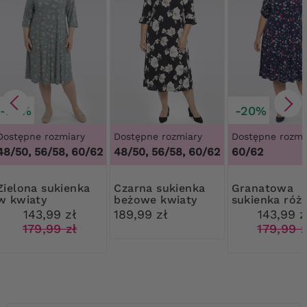
-20%
-20%
Dostępne rozmiary
Dostępne rozmiary
Dostępne rozmi
48/50, 56/58, 60/62
48/50, 56/58, 60/62
60/62
 sukienka
Czarna sukienka
Granatowa
w kwiaty
beżowe kwiaty
sukienka róż
kwiaty
143,99 zł
189,99 zł
143,99 z
179,99 zł
179,99 z