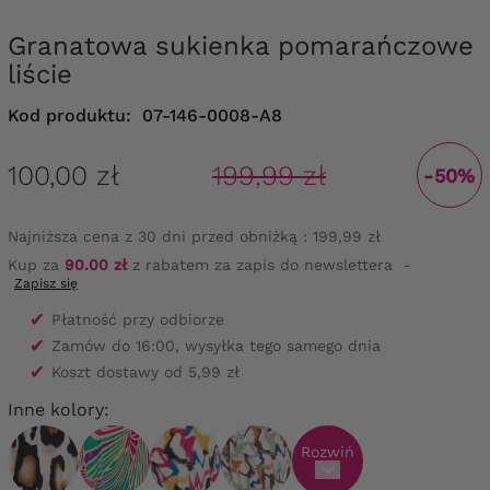
Granatowa sukienka pomarańczowe
liście
Kod produktu:
07-146-0008-A8
100,00 zł
199,99 zł
-50%
Najniższa cena z 30 dni przed obniżką :
199,99 zł
Kup za
90.00 zł
z rabatem za zapis do newslettera
-
Zapisz się
✔
Płatność przy odbiorze
✔
Zamów do 16:00, wysyłka tego samego dnia
✔
Koszt dostawy od 5,99 zł
Inne kolory:
Rozwiń