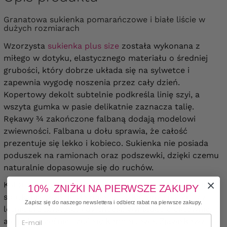
Granatowa sukienka pomarańczowe i białe liście w
dużych rozmiarach
Wzorzysta
sukienka plus size
została wykonana z
miłego w dotyku, elastycznego materiału o średniej
grubości, który dobrze układa się na sylwetce i
zapewnia wygodę noszenia przez cały dzień.
Kopertowy dekolt subtelnie podkreśla linię szyi, a
wszyta gumka w pasie delikatnie zaznacza talię.
Rękawy ¾ zakończone falbaną dodają modelowi
zwiewności. Falbana u dołu sprawia, że całość
prezentuje się lekko i kobieco. Sukienka nie posiada
poduszek na ramionach oraz podszewki, dzięki czemu
naturalnie dopasowuje się do ruchów.
Kolorowa sukienka to świetna propozycja na rodzinne
10% ZNIŻKI NA PIERWSZE ZAKUPY
spotkania, wyjście do miasta, wakacyjny spacer czy
Zapisz się do naszego newslettera i odbierz rabat na pierwsze zakupy.
letnią uroczystość, gdy chcesz wyglądać efektownie,
ale jednocześnie czuć się komfortowo. Zjawiskowy