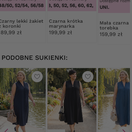
Dostępne rozmi
48/50, 52/54, 56/58
46, 48, 50, 52, 56, 60, 62, 64
,
46, 48, 50, 52
UNI.
ekki żakiet
Czarna krótka
Mała czarna
z koronki
marynarka
torebka
189,99 zł
199,99 zł
diamentowe
159,99 zł
zapięcie
PODOBNE SUKIENKI: