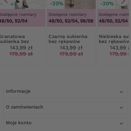
-20%
-20%
-20%
Dostępne rozmiary
Dostępne rozmiary
Dostępne rozmi
48/50, 52/54
48/50, 52/54, 56/58
48/50, 52/54
natowa
Czarna sukienka
Niebieska sukienka
sukienka bez
bez rękawów
bez rękawów
rękawów
143,99 zł
143,99 zł
143,99 z
179,99 zł
179,99 zł
179,99 z
Informacje

O zamówieniach

Moje konto
