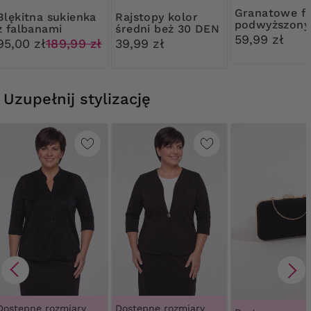
Granatowe figi z
a sukienka
Rajstopy kolor
podwyższon
z falbanami
średni beż 30 DEN
stanem Mew
59,99 zł
Ribessa
95,00 zł
189,99 zł
39,99 zł
Uzupełnij stylizację
Dostępne rozmiary
Dostępne rozmiary