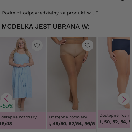
Podmiot odpowiedzialny za produkt w UE
MODELKA JEST UBRANA W:
-50%
Dostępne rozmi
Dostępne rozmiary
Dostępne rozmiary
46, 48, 50, 52, 54, 56
46/48
44/46, 48/50, 52/54, 56/58, 60/62
,
44/46, 