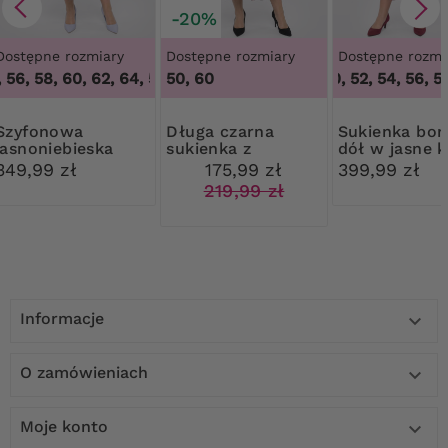
-20%
Dostępne rozmiary
Dostępne rozmiary
Dostępne rozmi
 56, 58, 60, 62, 64
,
50, 54, 56, 58, 60, 62, 64
50, 60
48, 50, 52, 54, 56, 58
onowa
Długa czarna
Sukienka bordowa
jasnoniebieska
sukienka z
dół w jasne 
sukienka z
wzorem w kwiaty
349,99 zł
175,99 zł
399,99 zł
paskiem
219,99 zł
Informacje

O zamówieniach

Moje konto
