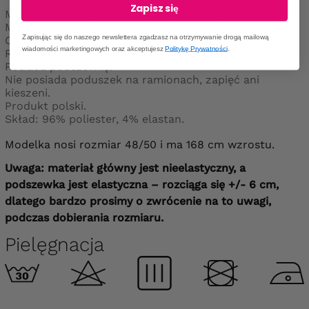
Zapisz się
Materiał (szyfon): nieelastyczny, cienkiej grubości.
Materiał (podszewka): elastyczny, średniej grubości.
Zapisując się do naszego newslettera zgadzasz na otrzymywanie drogą mailową
Okrągły dekolt.
wiadomości marketingowych oraz akceptujesz
Politykę Prywatności
.
Rękawy ½.
Posiada podszewkę.
Nie posiada poduszek na ramionach, zapięć ani
kieszeni.
Produkt polski.
Skład: 96% poliester, 4% elastan.
Modelka nosi rozmiar 48/50 i ma 168 cm wzrostu.
Uwaga: materiał główny jest nieelastyczny, a
podszewka jest elastyczna – rozciąga się +/- 6 cm,
dlatego bardzo prosimy o zwrócenie na to uwagi,
podczas dobierania rozmiaru.
Pielęgnacja