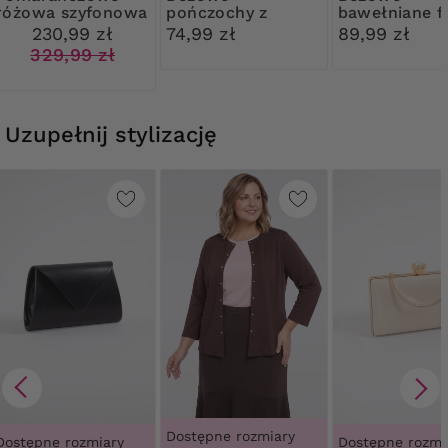
różowa szyfonowa
pończochy z
bawełniane fi
sukienka
wysoką koronką
modelujące z
230,99 zł
74,99 zł
89,99 zł
Ribessa
koronką
329,99 zł
Uzupełnij stylizację
Dostępne rozmiary
Dostępne rozmiary
Dostępne rozmi