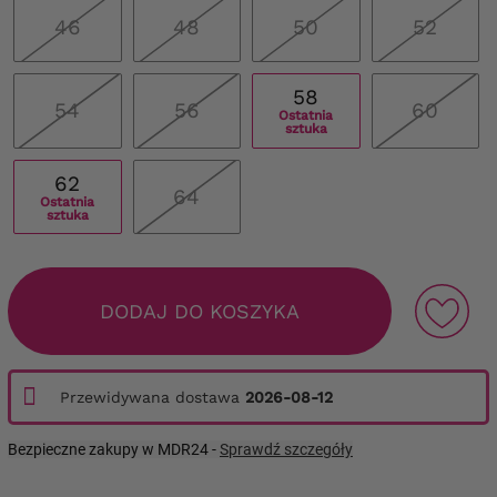
46
48
50
52
58
54
56
60
Ostatnia
sztuka
62
64
Ostatnia
sztuka
DODAJ DO KOSZYKA
Przewidywana dostawa
2026-08-12
Bezpieczne zakupy w MDR24 -
Sprawdź szczegóły