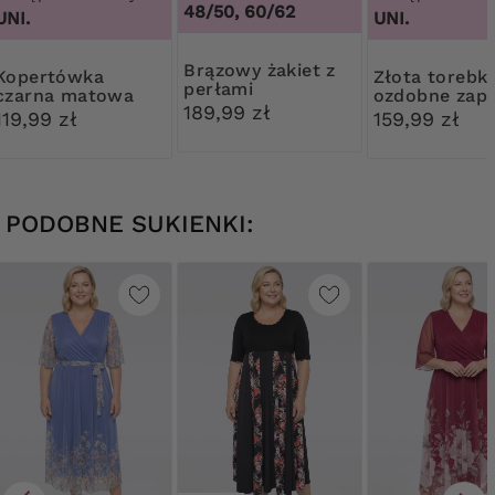
48/50, 60/62
UNI.
UNI.
Brązowy żakiet z
rtówka
Złota torebka
perłami
czarna matowa
ozdobne zapi
189,99 zł
119,99 zł
159,99 zł
PODOBNE SUKIENKI: