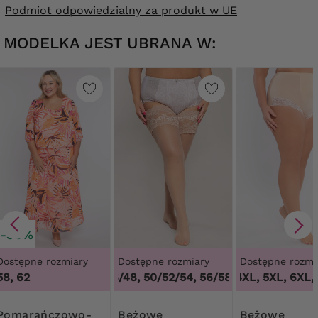
Podmiot odpowiedzialny za produkt w UE
MODELKA JEST UBRANA W:
-30%
Dostępne rozmiary
Dostępne rozmiary
Dostępne rozmi
58, 62
44/46/48, 50/52/54, 56/58, 60/62
3XL, 4XL, 5XL, 6XL, 
,
44/46/4
ńczowo-
Beżowe
Beżowe