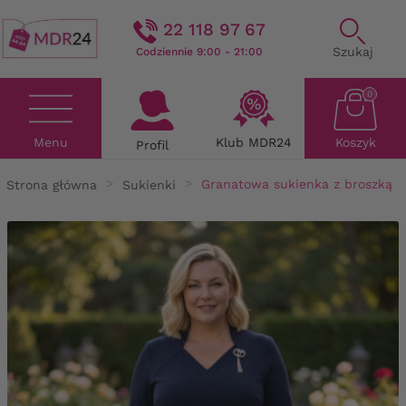
22 118 97 67
Szukaj
Codziennie 9:00 - 21:00
0
Menu
Klub MDR24
Koszyk
Profil
Strona główna
Sukienki
Granatowa sukienka z broszką