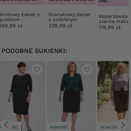
UNI.
 żakiet z
Granatowy żakiet
Kopertówka
guzikiem
z ozdobnym
czarna mato
guzikiem
399,99 zł
239,99 zł
119,99 zł
PODOBNE SUKIENKI:
NOWOŚĆ
NOWOŚĆ
NOWOŚĆ