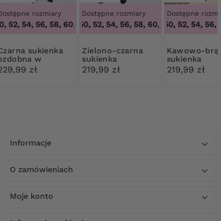
Dostępne rozmiary
Dostępne rozmiary
Dostępne rozmi
, 52, 54, 56, 58, 60, 62, 64
48, 50, 52, 54, 56, 58, 60, 62, 64
,
48, 50, 52, 54, 56, 58, 60, 62, 6
48, 50, 52, 54, 56, 5
,
48, 50, 5
 sukienka
Zielono-czarna
Kawowo-brązowa
ozdobna w
sukienka
sukienka
cyrkonie
229,99 zł
219,99 zł
219,99 zł
Informacje

O zamówieniach

Moje konto
