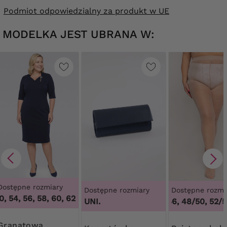
Podmiot odpowiedzialny za produkt w UE
MODELKA JEST UBRANA W:
Dostępne rozmiary
Dostępne rozmiary
Dostępne rozmi
, 54, 56, 58, 60, 62, 64
,
48, 50, 54, 56, 58, 60, 62, 64
UNI.
44/46, 48/50, 52/54
natowa