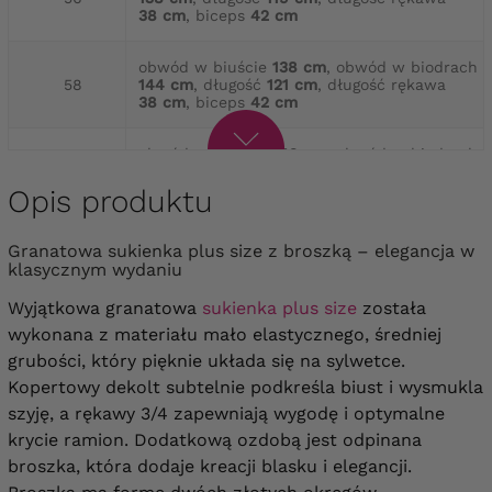
38 cm
, biceps
42 cm
obwód w biuście
138 cm
, obwód w biodrach
58
144 cm
, długość
121 cm
, długość rękawa
38 cm
, biceps
42 cm
obwód w biuście
142 cm
, obwód w biodrach
60
148 cm
, długość
121 cm
, długość rękawa
39 cm
, biceps
44 cm
Opis produktu
obwód w biuście
148 cm
, obwód w biodrach
Granatowa sukienka plus size z broszką – elegancja w
62
154 cm
, długość
122 cm
, długość rękawa
klasycznym wydaniu
40 cm
, biceps
46 cm
Wyjątkowa granatowa
sukienka plus size
została
obwód w biuście
154 cm
, obwód w biodrach
wykonana z materiału mało elastycznego, średniej
64
160 cm
, długość
125 cm
, długość rękawa
grubości, który pięknie układa się na sylwetce.
40 cm
, biceps
48 cm
Kopertowy dekolt subtelnie podkreśla biust i wysmukla
szyję, a rękawy 3/4 zapewniają wygodę i optymalne
krycie ramion. Dodatkową ozdobą jest odpinana
broszka, która dodaje kreacji blasku i elegancji.