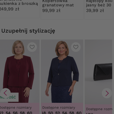
Kopertówka
Rajstopy kolor
sukienka z broszką
granatowy mat
jasny beż 30
249,99 zł
Ribessa
99,99 zł
39,99 zł
Uzupełnij stylizację
NOWOŚĆ
Dostępne rozmiary
Dostępne rozmiary
Dostępne rozmi
52, 54, 56, 58, 60
46, 48, 50, 52, 54, 58, 60, 62, 64
,
46, 48, 5