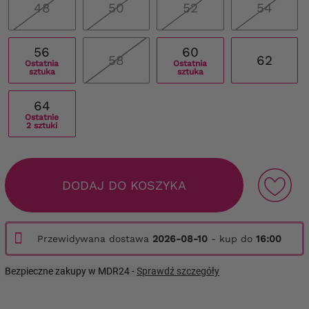
48
50
52
54
56
60
58
62
Ostatnia
Ostatnia
sztuka
sztuka
64
Ostatnie
2 sztuki
DODAJ DO KOSZYKA
Przewidywana dostawa
2026-08-10
- kup do
16:00
Bezpieczne zakupy w MDR24 -
Sprawdź szczegóły