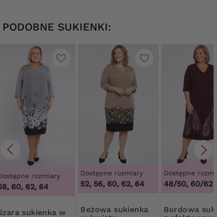
PODOBNE SUKIENKI:
Dostępne rozmiary
Dostępne rozmi
Dostępne rozmiary
52, 56, 60, 62, 64
48/50, 60/62
58, 60, 62, 64
Beżowa sukienka
Bordowa sukienka
ukienka w