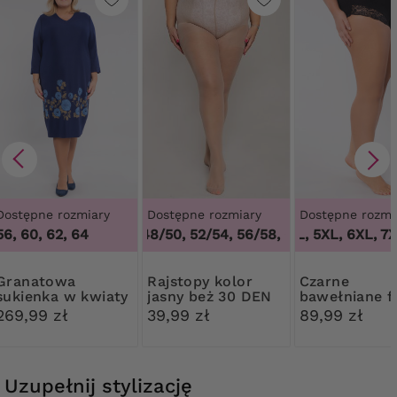
Dostępne rozmiary
Dostępne rozmiary
Dostępne rozmi
56, 60, 62, 64
44/46, 48/50, 52/54, 56/58, 60/62
3XL, 4XL, 5XL, 6XL, 7X
,
44/46, 48
natowa
Rajstopy kolor
Czarne
sukienka w kwiaty
jasny beż 30 DEN
bawełniane fi
Ribessa
modelujące z
269,99 zł
39,99 zł
89,99 zł
koronką
Uzupełnij stylizację