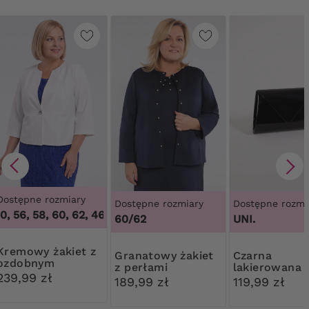
Dostępne rozmiary
Dostępne rozmiary
Dostępne rozmi
0, 56, 58, 60, 62
,
46, 48, 50, 56, 58, 60, 62
60/62
UNI.
 żakiet z
Granatowy żakiet
Czarna
ozdobnym
z perłami
lakierowana
guzikiem
239,99 zł
kopertówka
189,99 zł
119,99 zł