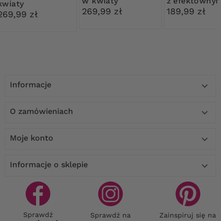
w kwiaty
z efektowny
kwiaty
dołem
269,99 zł
189,99 zł
269,99 zł
Informacje

O zamówieniach

Moje konto

Informacje o sklepie

Sprawdź
Sprawdź na
Zainspiruj się na