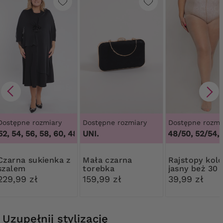
Dostępne rozmiary
Dostępne rozmiary
Dostępne rozmi
2, 54, 56, 58, 60
,
48, 50, 52, 54, 56, 58, 60
UNI.
44/46, 48/50, 52/54, 
sukienka z
Mała czarna
Rajstopy kolor
szalem
torebka
jasny beż 30
diamentowe
Ribessa
229,99 zł
159,99 zł
39,99 zł
zapięcie
Uzupełnij stylizację