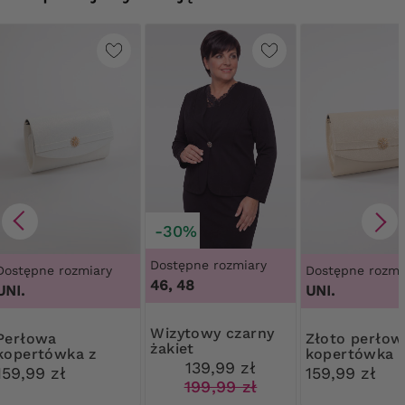
-30%
Dostępne rozmiary
Dostępne rozmiary
Dostępne rozmi
46, 48
UNI.
UNI.
Wizytowy czarny
łowa
Złoto perłowa
żakiet
kopertówka z
kopertówka 
139,99 zł
ozdobą
ozdobą
159,99 zł
159,99 zł
199,99 zł