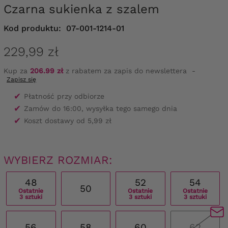
Czarna sukienka z szalem
Kod produktu:
07-001-1214-01
229,99 zł
Kup za
206.99 zł
z rabatem za zapis do newslettera
-
Zapisz się
✔
Płatność przy odbiorze
✔
Zamów do 16:00, wysyłka tego samego dnia
✔
Koszt dostawy od 5,99 zł
WYBIERZ ROZMIAR:
48
52
54
50
Ostatnie
Ostatnie
Ostatnie
3 sztuki
3 sztuki
3 sztuki
56
58
60
62