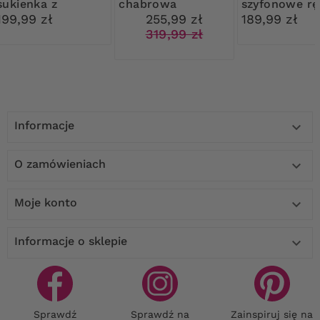
sukienka z
chabrowa
szyfonowe r
czarnymi
sukienka
w beżowo-bi
199,99 zł
255,99 zł
189,99 zł
kokardkami
wzory
319,99 zł
Informacje

O zamówieniach

Moje konto

Informacje o sklepie

Sprawdź
Sprawdź na
Zainspiruj się na