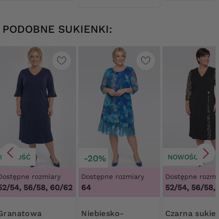
PODOBNE SUKIENKI:
NOWOŚĆ
-20%
NOWOŚĆ
Dostępne rozmiary
Dostępne rozmiary
Dostępne rozmi
52/54, 56/58, 60/62
64
52/54, 56/58,
natowa
Niebiesko-
Czarna sukienka