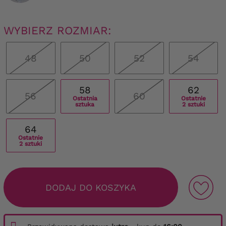
WYBIERZ ROZMIAR:
48
50
52
54
58
62
56
60
Ostatnia
Ostatnie
sztuka
2 sztuki
64
Ostatnie
2 sztuki
DODAJ DO KOSZYKA