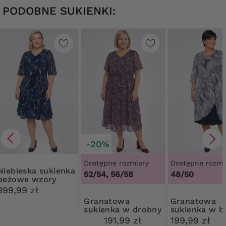
PODOBNE SUKIENKI:
-20%
Dostępne rozmiary
Dostępne rozmi
NOWOŚĆ
ka sukienka
52/54, 56/58
48/50
beżowe wzory
399,99 zł
Granatowa
Granatowa
sukienka w drobny
sukienka w b
wzór
wzory
191,99 zł
199,99 zł