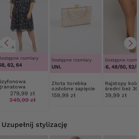
-20%
Dostępne rozmiary
Dostępne rozmiary
Dostępne rozmi
58, 62, 64
UNI.
44/46, 48/50, 52/54
onowa
Złota torebka
Rajstopy kolor
granatowa
ozdobne zapięcie
średni beż 3
sukienka w kwiaty
279,99 zł
Ribessa
159,99 zł
39,99 zł
349,99 zł
Uzupełnij stylizację