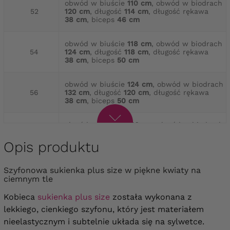
obwód w biuście
110 cm
, obwód w biodrach
52
120 cm
, długość
114 cm
, długość rękawa
38 cm
, biceps
46 cm
obwód w biuście
118 cm
, obwód w biodrach
54
124 cm
, długość
118 cm
, długość rękawa
38 cm
, biceps
50 cm
obwód w biuście
124 cm
, obwód w biodrach
56
132 cm
, długość
120 cm
, długość rękawa
38 cm
, biceps
50 cm
obwód w biuście
130 cm
, obwód w biodrach
58
140 cm
, długość
125 cm
, długość rękawa
40 cm
, biceps
52 cm
Opis produktu
obwód w biuście
136 cm
, obwód w biodrach
Szyfonowa sukienka plus size w piękne kwiaty na
60
148 cm
, długość
126 cm
, długość rękawa
ciemnym tle
40 cm
, biceps
54 cm
Kobieca
sukienka plus size
została wykonana z
obwód w biuście
142 cm
, obwód w biodrach
lekkiego, cienkiego szyfonu, który jest materiałem
62
156 cm
, długość
130 cm
, długość rękawa
nieelastycznym i subtelnie układa się na sylwetce.
41 cm
, biceps
58 cm