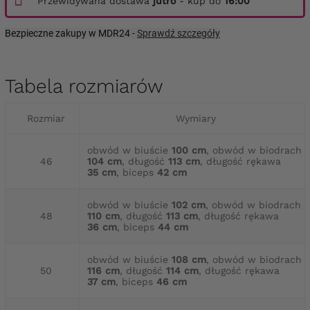
Przewidywana dostawa
jutro
- kup do
16:00
Bezpieczne zakupy w MDR24 -
Sprawdź szczegóły
Tabela rozmiarów
Rozmiar
Wymiary
obwód w biuście
100 cm
, obwód w biodrach
46
104 cm
, długość
113 cm
, długość rękawa
35 cm
, biceps
42 cm
obwód w biuście
102 cm
, obwód w biodrach
48
110 cm
, długość
113 cm
, długość rękawa
36 cm
, biceps
44 cm
obwód w biuście
108 cm
, obwód w biodrach
50
116 cm
, długość
114 cm
, długość rękawa
37 cm
, biceps
46 cm