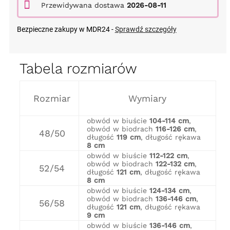
Przewidywana dostawa
2026-08-11
Bezpieczne zakupy w MDR24 -
Sprawdź szczegóły
Tabela rozmiarów
Rozmiar
Wymiary
obwód w biuście
104-114 cm
,
obwód w biodrach
116-126 cm
,
48/50
długość
119 cm
, długość rękawa
8 cm
obwód w biuście
112-122 cm
,
obwód w biodrach
122-132 cm
,
52/54
długość
121 cm
, długość rękawa
8 cm
obwód w biuście
124-134 cm
,
obwód w biodrach
136-146 cm
,
56/58
długość
121 cm
, długość rękawa
9 cm
obwód w biuście
136-146 cm
,