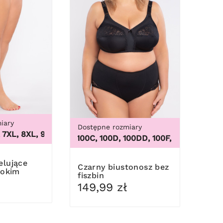
iary
Dostępne rozmiary
L, 8XL, 9XL
,
3XL, 4XL, 5XL, 6XL, 7XL, 8XL, 9XL
 56/58, 60/62
100B, 100C, 100D, 100DD, 100F, 100G, 100H, 100I, 
Czarny biustonosz bez
sokim
fiszbin
149,99 zł