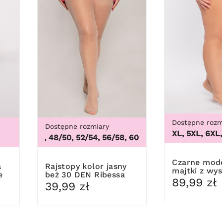
Dostępne rozm
Dostępne rozmiary
3XL, 4XL, 5XL, 6XL, 7X
44/46, 48/50, 52/54, 56/58, 60/62
,
44/46, 48/50, 52/54,
Czarne modelujące
Rajstopy kolor jasny
majtki z wy
e
beż 30 DEN Ribessa
stanem
89,99 zł
39,99 zł