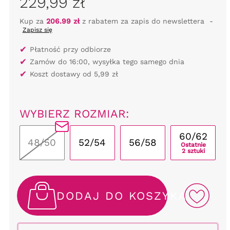
229,99 zł
Kup za
206.99 zł
z rabatem za zapis do newslettera
-
Zapisz się
✔
Płatność przy odbiorze
✔
Zamów do 16:00, wysyłka tego samego dnia
✔
Koszt dostawy od 5,99 zł
WYBIERZ ROZMIAR:
60/62
48/50
52/54
56/58
Ostatnie
2 sztuki
DODAJ DO KOSZYKA