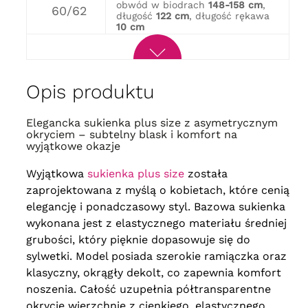
obwód w biodrach
148-158 cm
,
60/62
długość
122 cm
, długość rękawa
10 cm
Opis produktu
Elegancka sukienka plus size z asymetrycznym
okryciem – subtelny blask i komfort na
wyjątkowe okazje
Wyjątkowa
sukienka plus size
została
zaprojektowana z myślą o kobietach, które cenią
elegancję i ponadczasowy styl. Bazowa sukienka
wykonana jest z elastycznego materiału średniej
grubości, który pięknie dopasowuje się do
sylwetki. Model posiada szerokie ramiączka oraz
klasyczny, okrągły dekolt, co zapewnia komfort
noszenia. Całość uzupełnia półtransparentne
okrycie wierzchnie z cienkiego, elastycznego