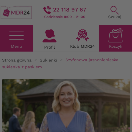
22 118 97 67
Szukaj
Codziennie 9:00 - 21:00
0
Menu
Klub MDR24
Koszyk
Profil
Strona główna
Sukienki
Szyfonowa jasnoniebieska
sukienka z paskiem