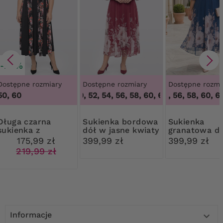
-20%
Dostępne rozmiary
Dostępne rozmiary
Dostępne rozmi
50, 60
48, 50, 52, 54, 56, 58, 60, 62, 64
52, 54, 56, 58, 60, 62
,
48, 50, 52,
a czarna
Sukienka bordowa
Sukienka
sukienka z
dół w jasne kwiaty
granatowa d
wzorem w kwiaty
jasne kwiaty
175,99 zł
399,99 zł
399,99 zł
219,99 zł
Informacje
