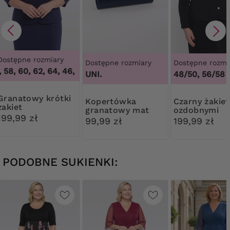
Dostępne rozmiary
Dostępne rozmiary
Dostępne rozmi
58, 60, 62, 64
,
46, 48, 58, 60, 62, 64
UNI.
48/50, 56/58
owy krótki
Kopertówka
Czarny żakiet z
żakiet
granatowy mat
ozdobnymi
199,99 zł
guzikami
99,99 zł
199,99 zł
PODOBNE SUKIENKI: