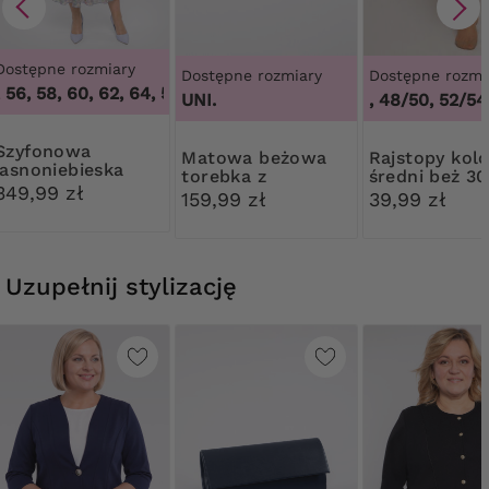
Dostępne rozmiary
Dostępne rozmiary
Dostępne rozmi
56, 58, 60, 62, 64
,
50, 54, 56, 58, 60, 62, 64
UNI.
44/46, 48/50, 52/54,
onowa
Matowa beżowa
Rajstopy kolor
jasnoniebieska
torebka z
średni beż 3
sukienka z
349,99 zł
ozdobnym
Ribessa
159,99 zł
39,99 zł
paskiem
zapięciem
Uzupełnij stylizację