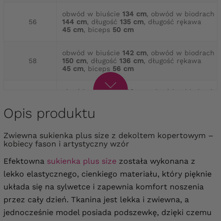
obwód w biuście
134 cm
, obwód w biodrach
56
144 cm
, długość
135 cm
, długość rękawa
45 cm
, biceps
50 cm
obwód w biuście
142 cm
, obwód w biodrach
58
150 cm
, długość
136 cm
, długość rękawa
45 cm
, biceps
56 cm
obwód w biuście
148 cm
, obwód w biodrach
60
158 cm
, długość
138 cm
, długość rękawa
45 cm
, biceps
58 cm
Opis produktu
obwód w biuście
154 cm
, obwód w biodrach
Zwiewna sukienka plus size z dekoltem kopertowym –
62
166 cm
, długość
140 cm
, długość rękawa
kobiecy fason i artystyczny wzór
46 cm
, biceps
62 cm
Efektowna
sukienka plus size
została wykonana z
obwód w biuście
158 cm
, obwód w biodrach
lekko elastycznego, cienkiego materiału, który pięknie
64
172 cm
, długość
140 cm
, długość rękawa
46 cm
, biceps
64 cm
układa się na sylwetce i zapewnia komfort noszenia
przez cały dzień. Tkanina jest lekka i zwiewna, a
jednocześnie model posiada podszewkę, dzięki czemu