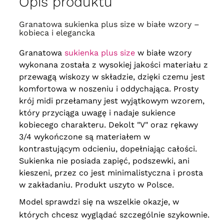
Opis produktu
121 cm
, długość rękawa
49 cm
,
biceps
46 cm
obwód w biuście
152 cm
, obwód
Granatowa sukienka plus size w białe wzory –
w biodrach
162 cm
, długość
64
kobieca i elegancka
121 cm
, długość rękawa
49 cm
,
biceps
46 cm
Granatowa
sukienka plus size
w białe wzory
wykonana została z wysokiej jakości materiału z
przewagą wiskozy w składzie, dzięki czemu jest
komfortowa w noszeniu i oddychająca. Prosty
krój midi przełamany jest wyjątkowym wzorem,
który przyciąga uwagę i nadaje sukience
kobiecego charakteru. Dekolt "V" oraz rękawy
3/4 wykończone są materiałem w
kontrastującym odcieniu, dopełniając całości.
Sukienka nie posiada zapięć, podszewki, ani
kieszeni, przez co jest minimalistyczna i prosta
w zakładaniu. Produkt uszyto w Polsce.
Model sprawdzi się na wszelkie okazje, w
których chcesz wyglądać szczególnie szykownie.