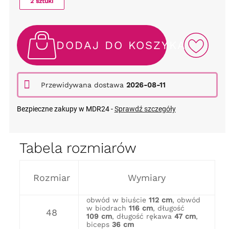
2 sztuki
DODAJ DO KOSZYKA
Przewidywana dostawa
2026-08-11
Bezpieczne zakupy w MDR24 -
Sprawdź szczegóły
Tabela rozmiarów
Rozmiar
Wymiary
obwód w biuście
112 cm
, obwód
w biodrach
116 cm
, długość
48
109 cm
, długość rękawa
47 cm
,
biceps
36 cm