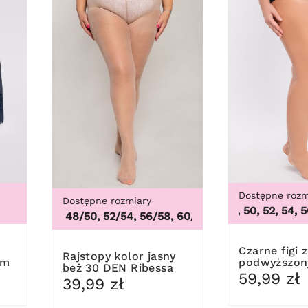
Dostępne rozm
Dostępne rozmiary
46, 48, 50, 52, 54, 56, 
44/46, 48/50, 52/54, 56/58, 60/62
,
44/46, 48/50, 52/54,
Czarne figi z
Rajstopy kolor jasny
em
podwyższon
beż 30 DEN Ribessa
Mewa
59,99 zł
39,99 zł