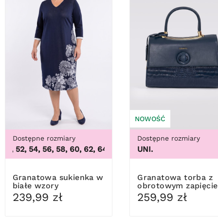
NOWOŚĆ
Dostępne rozmiary
Dostępne rozmiary
 52, 54, 56, 58, 60, 62, 64
,
48, 50, 52, 54, 56, 58, 60, 62, 64
UNI.
Granatowa sukienka w
Granatowa torba z
białe wzory
obrotowym zapięci
239,99 zł
259,99 zł