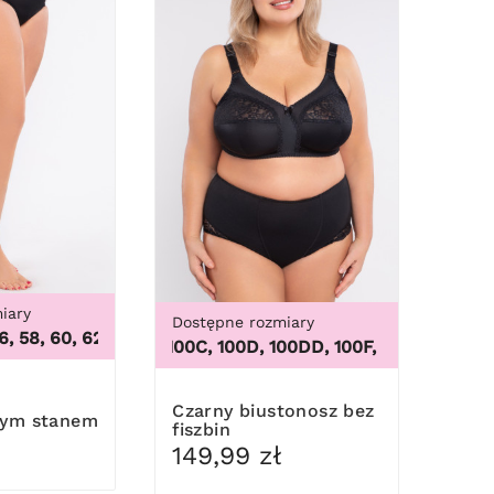
iary
Dostępne rozmiary
58, 60, 62
,
46, 48, 50, 52, 54, 56, 58, 60, 62
 56/58, 60/62
100B, 100C, 100D, 100DD, 100F, 100G, 100H, 100I, 
Czarny biustonosz bez
ym stanem
fiszbin
149,99 zł