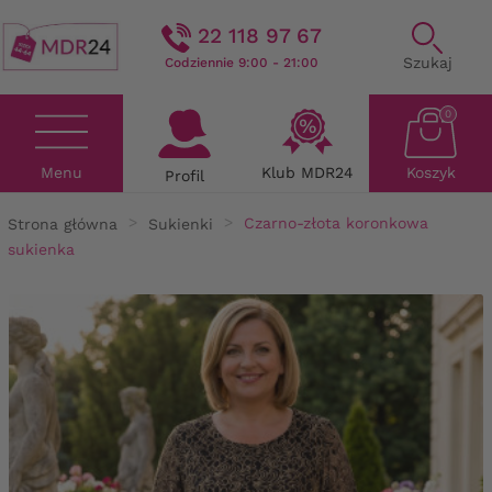
22 118 97 67
Szukaj
Codziennie 9:00 - 21:00
0
Menu
Klub MDR24
Koszyk
Profil
Strona główna
Sukienki
Czarno-złota koronkowa
sukienka