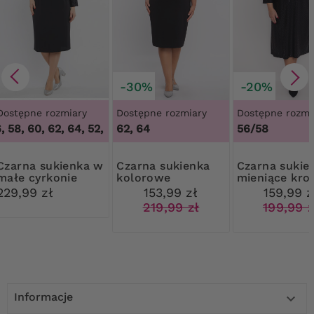
-30%
-20%
Dostępne rozmiary
Dostępne rozmiary
Dostępne rozmi
 58, 60, 62, 64
,
52, 54, 56, 58, 60, 62, 64
62, 64
56/58
sukienka w
Czarna sukienka
Czarna sukienka
małe cyrkonie
kolorowe
mieniące kro
brokatowe
229,99 zł
153,99 zł
159,99 z
wstawki
219,99 zł
199,99 z
Informacje
