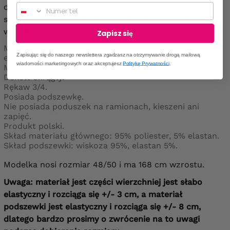
Numer telefonu
czujesz się w niej komfortowo przez cały wieczór. To
sukienka, przy której okazja staje się jeszcze bardziej
wyjątkowa!
Zapisz się
Materiał wierzchniej warstwy: średniej grubości, słabo
Zapisując się do naszego newslettera zgadzasz na otrzymywanie drogą mailową
elastyczny.
wiadomości marketingowych oraz akceptujesz
Politykę Prywatności
.
Materiał podszewki: cienki, elastyczny.
Dekolt okrągły.
Rękaw 3/4.
Posiada podszewkę.
Nie posiada poduszek na ramionach, kieszeni ani
zapięć.
Produkt polski.
Skład materiału głównego: 95% poliester, 5% elastan.
Skład podszewki: wiskoza 95%, elastan 5%.
Modelka nosi rozmiar 48/50 i ma 168 cm wzrostu.
Uwaga: materiał jest części wierzchniej jest słabo
elastyczny i rozciąga się +/- 3 cm, a materiał
podszewki jest elastyczny i rozciąga się +/- 8 cm,
dlatego bardzo prosimy o zwrócenie na to uwagi