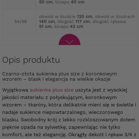
50 cm
, biceps
40 cm
obwód w biuście
120 cm
, obwód w biodrach
54/56
140 cm
, długość
117 cm
, długość rękawa
51 cm
, biceps
42 cm
Opis produktu
Czarno-złota sukienka plus size z koronkowym
wzorem – blask i elegancja na wielkie okazje
Wyjątkowa
sukienka plus size
uszyta jest z wysokiej
jakości materiału z połyskującym, koronkowym
wzorem – tkaniny, która delikatnie mieni się w świetle i
nadaje sukience niepowtarzalnego, wieczorowego
blasku. Swobodny krój z lekko rozkloszowanym dołem
pięknie opada na sylwetkę, zapewniając nie tylko
komfort, ale też elegancję. Okrągły dekolt i rękaw 3/4 z