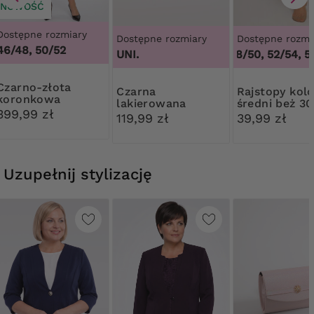
NOWOŚĆ
Dostępne rozmiary
Dostępne rozmiary
Dostępne rozmi
46/48, 50/52
3
UNI.
44/46, 48/50, 52/54, 56
o-złota
Czarna
Rajstopy kolor
koronkowa
lakierowana
średni beż 3
sukienka
399,99 zł
kopertówka
Ribessa
119,99 zł
39,99 zł
Uzupełnij stylizację