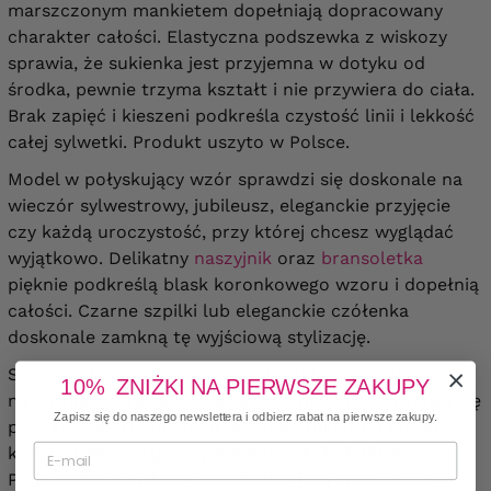
marszczonym mankietem dopełniają dopracowany
charakter całości. Elastyczna podszewka z wiskozy
sprawia, że sukienka jest przyjemna w dotyku od
środka, pewnie trzyma kształt i nie przywiera do ciała.
Brak zapięć i kieszeni podkreśla czystość linii i lekkość
całej sylwetki. Produkt uszyto w Polsce.
Model w połyskujący wzór sprawdzi się doskonale na
wieczór sylwestrowy, jubileusz, eleganckie przyjęcie
czy każdą uroczystość, przy której chcesz wyglądać
wyjątkowo. Delikatny
naszyjnik
oraz
bransoletka
pięknie podkreślą blask koronkowego wzoru i dopełnią
całości. Czarne szpilki lub eleganckie czółenka
doskonale zamkną tę wyjściową stylizację.
Są sukienki na co dzień i są sukienki, które zakłada się
10% ZNIŻKI NA PIERWSZE ZAKUPY
na chwile, które się pamięta. Koronkowy wzór mieni się
Zapisz się do naszego newslettera i odbierz rabat na pierwsze zakupy.
przy każdym ruchu, tworząc efekt luksusu i blasku,
który trudno osiągnąć jakimkolwiek dodatkiem.
Podszewka z wiskozy i swobodny krój sprawia, że