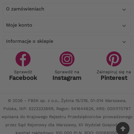
O zamówieniach

Moje konto

Informacje o sklepie

Sprawdź
Sprawdź na
Zainspiruj się na
Facebook
Instagram
Pinterest
© 2026 - FBSK sp. z o.o., Żytnia 15/21B, 01-014 Warszawa,
Polska, NIP: 5223333899, Regon: 541644626, KRS: 0001170797
wpisana do Krajowego Rejestru Przedsiębiorców prowadzonego
przez Sąd Rejonowy dla Warszawy, XII Wydział Gospodarczy,
kapitał zakładowy: 100 000 PLN. BDO: 000680001