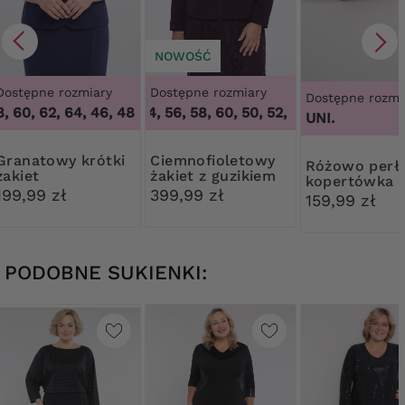
NOWOŚĆ
Dostępne rozmiary
Dostępne rozmiary
Dostępne rozmi
, 60, 62, 64
,
50, 52, 54, 56, 58, 60
46, 48, 58, 60, 62, 64
,
50, 52, 54, 56, 58, 60
UNI.
owy krótki
Ciemnofioletowy
Różowo perłowa
żakiet
żakiet z guzikiem
kopertówka 
199,99 zł
399,99 zł
ozdobą
159,99 zł
PODOBNE SUKIENKI: