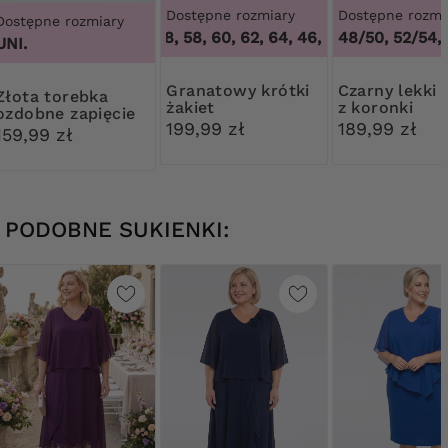
Dostępne rozmiary
Dostępne rozmi
Dostępne rozmiary
46, 48, 58, 60, 62, 64
,
46, 48, 58, 60, 62, 6
48/50, 52/54,
UNI.
Granatowy krótki
Czarny lekki żakiet
torebka
żakiet
z koronki
ozdobne zapięcie
199,99 zł
189,99 zł
159,99 zł
PODOBNE SUKIENKI: