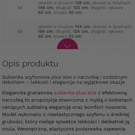
obwód w biuście
138 cm
, obwód w biodrach
56
148 cm
, długość
122 cm
, długość rękawa
50 cm
, biceps
50 cm
obwód w biuście
144 cm
, obwód w biodrach
58
154 cm
, długość
124 cm
, długość rękawa
50 cm
, biceps
52 cm
obwód w biuście
150 cm
, obwód w biodrach
60
160 cm
, długość
127 cm
, długość rękawa
50 cm
, biceps
54 cm
Opis produktu
obwód w biuście
156 cm
, obwód w biodrach
Sukienka szyfonowa plus size z narzutką i ozdobnym
62
166 cm
, długość
129 cm
, długość rękawa
dekoltem – lekkość i elegancja na wyjątkowe okazje
50 cm
, biceps
56 cm
Elegancka granatowa
sukienka plus size
z efektowną
obwód w biuście
162 cm
, obwód w biodrach
narzutką to propozycja stworzona z myślą o kobietach
64
172 cm
, długość
134 cm
, długość rękawa
ceniących subtelną elegancję oraz komfort noszenia.
52 cm
, biceps
58 cm
Model wykonano z nieelastycznego szyfonu o średniej
grubości, który nadaje sylwetce lekkości i delikatnie ją
otula. Wewnętrzna, elastyczna podszewka zapewnia