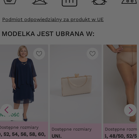
Podmiot odpowiedzialny za produkt w UE
MODELKA JEST UBRANA W:
NOWOŚĆ
Dostępne rozmiary
Dostępne rozmiary
Dostępne rozmi
 52, 54, 56, 58, 60, 62, 64
,
48, 50, 52, 54, 56, 58, 60, 62, 64
UNI.
44/46, 48/50, 52/54,