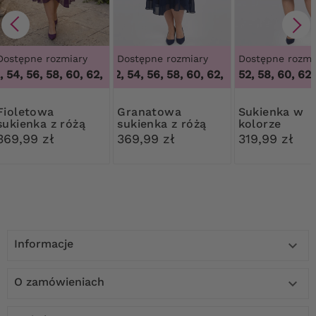
Dostępne rozmiary
Dostępne rozmiary
Dostępne rozmi
 54, 56, 58, 60, 62, 64
50, 52, 54, 56, 58, 60, 62, 64
,
50, 52, 54, 56, 58, 60, 62, 64
,
52, 58, 60, 62,
50, 52, 54, 56
etowa
Granatowa
Sukienka w
sukienka z różą
sukienka z różą
kolorze
chabrowym z
369,99 zł
369,99 zł
319,99 zł
Informacje

O zamówieniach
