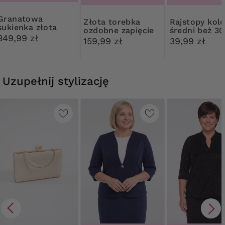
natowa
Złota torebka
Rajstopy kolor
sukienka złota
ozdobne zapięcie
średni beż 3
ozdoba
349,99 zł
Ribessa
159,99 zł
39,99 zł
Uzupełnij stylizację