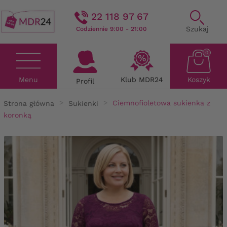
22 118 97 67
Szukaj
Codziennie 9:00 - 21:00
0
Menu
Klub MDR24
Koszyk
Profil
Strona główna
Sukienki
Ciemnofioletowa sukienka z
koronką