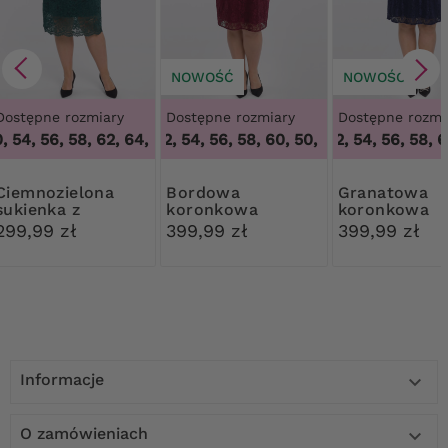
NOWOŚĆ
NOWOŚĆ
Dostępne rozmiary
Dostępne rozmiary
Dostępne rozmi
 54, 56, 58, 62, 64
50, 52, 54, 56, 58, 60
,
48, 50, 54, 56, 58, 62, 64
,
50, 52, 54, 56, 58, 60
50, 52, 54, 56, 58, 60
ozielona
Bordowa
Granatowa
sukienka z
koronkowa
koronkowa
koronką
sukienka
sukienka
299,99 zł
399,99 zł
399,99 zł
Informacje

O zamówieniach
