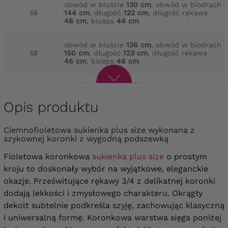
obwód w biuście
130 cm
, obwód w biodrach
56
144 cm
, długość
122 cm
, długość rękawa
46 cm
, biceps
44 cm
obwód w biuście
136 cm
, obwód w biodrach
58
150 cm
, długość
123 cm
, długość rękawa
46 cm
, biceps
46 cm
obwód w biuście
142 cm
, obwód w biodrach
60
154 cm
, długość
124 cm
, długość rękawa
46 cm
, biceps
48 cm
Opis produktu
obwód w biuście
148 cm
, obwód w biodrach
Ciemnofioletowa sukienka plus size wykonana z
62
160 cm
, długość
125 cm
, długość rękawa
szykownej koronki z wygodną podszewką
48 cm
, biceps
50 cm
Fioletowa koronkowa
sukienka plus size
o prostym
obwód w biuście
152 cm
, obwód w biodrach
kroju to doskonały wybór na wyjątkowe, eleganckie
64
168 cm
, długość
127 cm
, długość rękawa
okazje. Prześwitujące rękawy 3/4 z delikatnej koronki
49 cm
, biceps
50 cm
dodają lekkości i zmysłowego charakteru. Okrągły
dekolt subtelnie podkreśla szyję, zachowując klasyczną
i uniwersalną formę. Koronkowa warstwa sięga poniżej