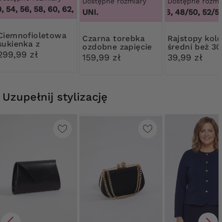
Dostępne rozmiary
Dostępne rozmi
 54, 56, 58, 60, 62, 64
,
48, 50, 54, 56, 58, 60, 62, 64
UNI.
44/46, 48/50, 52/54
fioletowa
Czarna torebka
Rajstopy kolor
sukienka z
ozdobne zapięcie
średni beż 3
koronką
299,99 zł
Ribessa
159,99 zł
39,99 zł
Uzupełnij stylizację