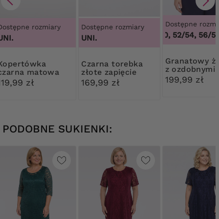
Dostępne rozmi
Dostępne rozmiary
Dostępne rozmiary
48/50, 52/54, 56/58
UNI.
UNI.
Granatowy żakiet
rtówka
Czarna torebka
z ozdobnymi
czarna matowa
złote zapięcie
guzikami
199,99 zł
119,99 zł
169,99 zł
PODOBNE SUKIENKI: