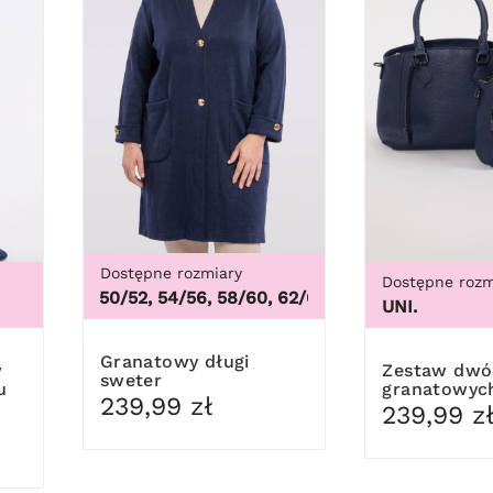
Dostępne rozmiary
Dostępne rozm
46/48, 50/52, 54/56, 58/60, 62/64
,
46/48, 50/52, 54/56, 
UNI.
Granatowy długi
Zestaw dwóch
sweter
u
granatowyc
239,99 zł
239,99 z