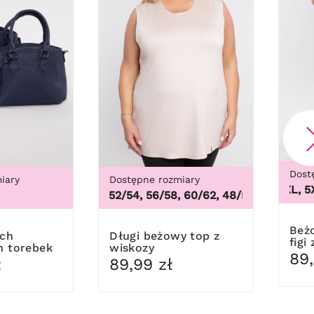
Dost
iary
Dostępne rozmiary
58/60, 62/64
3XL, 4XL, 5XL, 
48/50, 52/54, 56/58, 60/62
,
48/50, 52/54, 56/58,
Beżowe modelujące
Długi beżowy top z
figi
h torebek
wiskozy
kor
89,
ł
89,99 zł