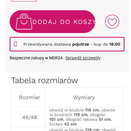
DODAJ DO KOSZYKA
Przewidywana dostawa
pojutrze
- kup do
16:00
Bezpieczne zakupy w MDR24 -
Sprawdź szczegóły
Tabela rozmiarów
Rozmiar
Wymiary
obwód w biuście
118 cm
, obwód
w biodrach
118 cm
, długość
46/48
101 cm
, długość rękawa
51 cm
,
biceps
42 cm
obwód w biuście
126 cm
, obwód