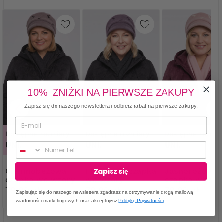
10% ZNIŻKI NA PIERWSZE ZAKUPY
Zapisz się do naszego newslettera i odbierz rabat na pierwsze zakupy.
Dostępne rozmiary
Dostępne rozmiary
Dostępne rozmia
UNI.
UNI.
UNI.
Numer telefonu
Ciemnobeżowa
Fioletowa czapka
Jasnoróżowa
Zapisz się
czapka we wzory
we wzory
czapka we wz
79,99 zł
79,99 zł
79,99 zł
Zapisując się do naszego newslettera zgadzasz na otrzymywanie drogą mailową
wiadomości marketingowych oraz akceptujesz
Politykę Prywatności
.