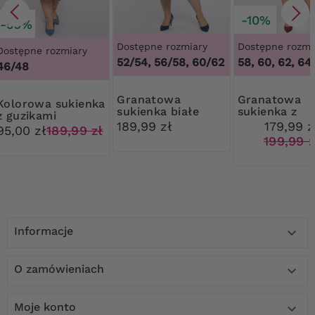
-10%
-50%
Dostępne rozmiary
Dostępne rozmi
Dostępne rozmiary
52/54, 56/58, 60/62
58, 60, 62, 64
46/48
Granatowa
Granatowa
 sukienka
sukienka białe
sukienka z
z guzikami
liście
asymetryczn
189,99 zł
179,99 z
95,00 zł
189,99 zł
falbanką
199,99 z
Informacje

O zamówieniach

Moje konto
