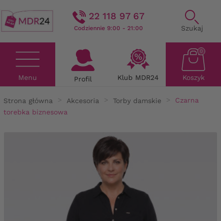
22 118 97 67
Szukaj
Codziennie 9:00 - 21:00
0
Menu
Klub MDR24
Koszyk
Profil
Strona główna
Akcesoria
Torby damskie
Czarna
torebka biznesowa