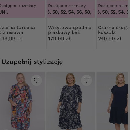
Dostępne rozmiary
Dostępne rozmiary
Dostępne rozmi
UNI.
46, 48, 50, 52, 54, 56, 58, 60, 62, 64
46, 48, 50, 52, 54, 56
,
46, 48
 torebka
Wizytowe spodnie
Czarna długa
biznesowa
piaskowy beż
koszula
239,99 zł
179,99 zł
249,99 zł
Uzupełnij stylizację