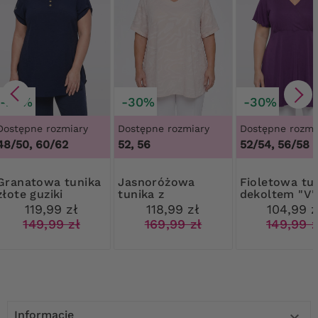
-20%
-30%
-30%
Dostępne rozmiary
Dostępne rozmiary
Dostępne rozmi
48/50, 60/62
52, 56
52/54, 56/58
owa tunika
Jasnoróżowa
Fioletowa tunika z
złote guziki
tunika z
dekoltem "V"
naszywanym
119,99 zł
118,99 zł
104,99 z
wzorem
149,99 zł
169,99 zł
149,99 z
Informacje
