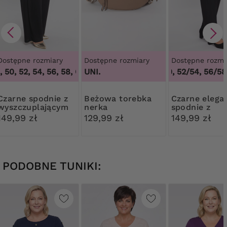
Dostępne rozmiary
Dostępne rozmiary
Dostępne rozmi
 50, 52, 54, 56, 58, 60, 62, 64
UNI.
,
46, 48, 50, 52, 54, 56, 58, 60
48/50, 52/54, 56/58,
spodnie z
Beżowa torebka
Czarne eleganckie
wyszczuplającym
nerka
spodnie z
pasem
karczkiem
149,99 zł
129,99 zł
149,99 zł
PODOBNE TUNIKI: