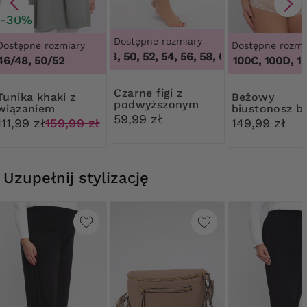
-30%
Dostępne rozmiary
Dostępne rozmiary
Dostępne rozmi
46, 48, 50, 52, 54, 56, 58, 60, 62
,
46, 48, 50
46/48, 50/52
100B, 100C, 100D, 100
Czarne figi z
khaki z
Beżowy
podwyższonym
wiązaniem
biustonosz b
stanem Mewa
59,99 zł
fiszbin
111,99 zł
159,99 zł
149,99 zł
Uzupełnij stylizację