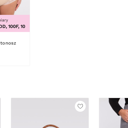
iary
L, 8XL, 9XL
100F, 100G, 100H, 100I, 100J, 100K, 105B, 105C, 105D, 105DD, 