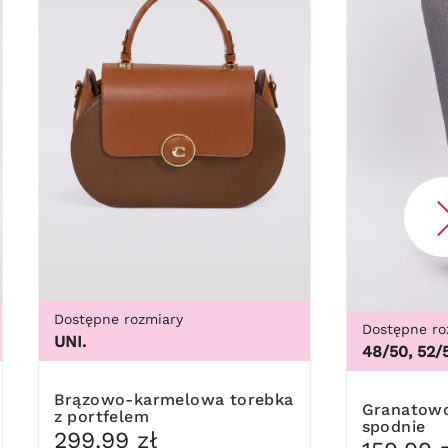
Dostępne rozmiary
Dostępne ro
UNI.
48/50, 52/
Brązowo-karmelowa torebka
Granatowo-beżowe ciepłe
z portfelem
spodnie
299,99 zł