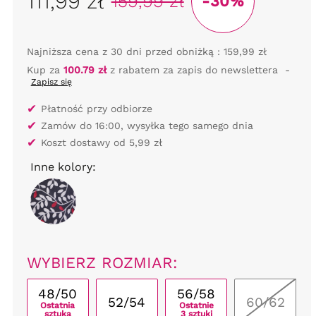
111,99 zł
159,99 zł
-30%
Najniższa cena z 30 dni przed obniżką :
159,99 zł
Kup za
100.79 zł
z rabatem za zapis do newslettera
-
Zapisz się
✔
Płatność przy odbiorze
✔
Zamów do 16:00, wysyłka tego samego dnia
✔
Koszt dostawy od 5,99 zł
Inne kolory:
WYBIERZ ROZMIAR:
48/50
56/58
52/54
60/62
Ostatnia
Ostatnie
sztuka
3 sztuki