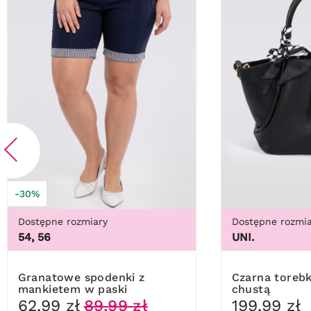
-30%
Dostępne rozmiary
Dostępne rozmia
54, 56
UNI.
Granatowe spodenki z
Czarna torebka trapezowa z
mankietem w paski
chustą
62,99 zł
89,99 zł
199,99 zł