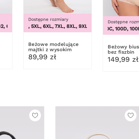
Dostępne rozmiary
Dostępne rozm
 64
3XL, 4XL, 5XL, 6XL, 7XL, 8XL, 9XL
,
46, 48, 50, 52, 54, 56, 58, 60, 62, 64
,
3XL, 4XL, 5XL, 6XL, 7X
100B, 100C, 100D, 100DD, 
Beżowe modelujące
Beżowy biustonosz
majtki z wysokim
bez fiszbin
stanem
89,99 zł
149,99 zł