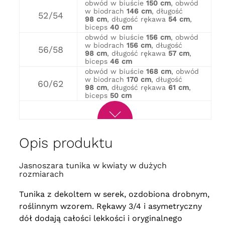
obwód w biuście
150 cm
, obwód
w biodrach
146 cm
, długość
52/54
98 cm
, długość rękawa
54 cm
,
biceps
40 cm
obwód w biuście
156 cm
, obwód
w biodrach
156 cm
, długość
56/58
98 cm
, długość rękawa
57 cm
,
biceps
46 cm
obwód w biuście
168 cm
, obwód
w biodrach
170 cm
, długość
60/62
98 cm
, długość rękawa
61 cm
,
biceps
50 cm
Opis produktu
Jasnoszara tunika w kwiaty w dużych
rozmiarach
Tunika z dekoltem w serek, ozdobiona drobnym,
roślinnym wzorem. Rękawy 3/4 i asymetryczny
dół dodają całości lekkości i oryginalnego