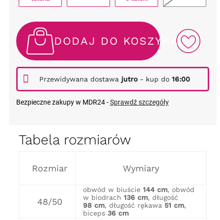
DODAJ DO KOSZYKA
Przewidywana dostawa
jutro
- kup do
16:00
Bezpieczne zakupy w MDR24 -
Sprawdź szczegóły
Tabela rozmiarów
Rozmiar
Wymiary
obwód w biuście
144 cm
, obwód
w biodrach
136 cm
, długość
48/50
98 cm
, długość rękawa
51 cm
,
biceps
36 cm