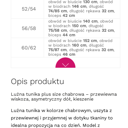
obwód w biuście
130 cm
, obwód
w biodrach
146 cm
, długość
52/54
74/85 cm
, długość rękawa
32 cm
,
biceps
42 cm
obwód w biuście
140 cm
, obwód
w biodrach
150 cm
, długość
56/58
75/58 cm
, długość rękawa
32 cm
,
biceps
44 cm
obwód w biuście
152 cm
, obwód
w biodrach
160 cm
, długość
60/62
75/87 cm
, długość rękawa
32 cm
,
biceps
46 cm
Opis produktu
Luźna tunika plus size chabrowa – przewiewna
wiskoza, asymetryczny dół, kieszenie
Luźna tunika w kolorze chabrowym, uszyta z
przewiewnej i przyjemnej w dotyku tkaniny to
idealna propozycja na co dzień. Model z