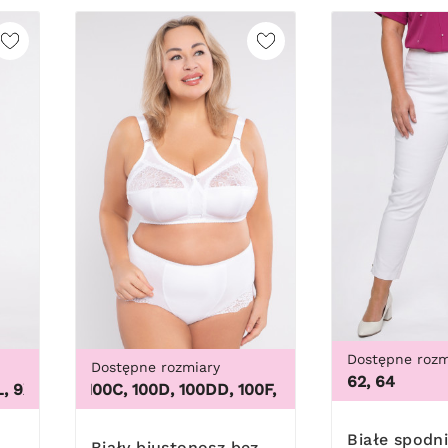
Dostępne rozm
Dostępne rozmiary
62, 64
9XL
100B, 100C, 100D, 100DD, 100F, 100G, 100H, 100I, 100J, 100
,
3XL, 4XL, 5XL, 6XL, 7XL, 8XL, 9XL
Białe spodnie z
Biały biustonosz bez