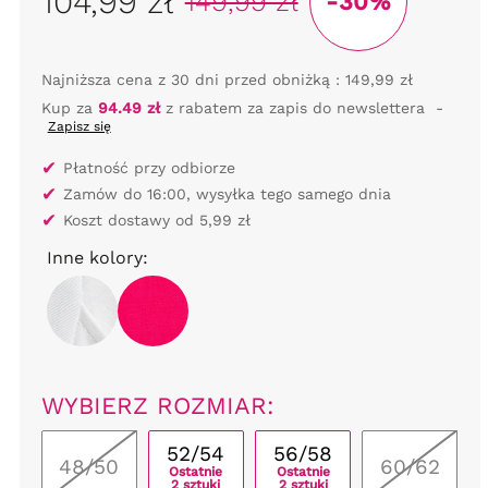
104,99 zł
149,99 zł
-30%
Najniższa cena z 30 dni przed obniżką :
149,99 zł
Kup za
94.49 zł
z rabatem za zapis do newslettera
-
Zapisz się
✔
Płatność przy odbiorze
✔
Zamów do 16:00, wysyłka tego samego dnia
✔
Koszt dostawy od 5,99 zł
Inne kolory:
WYBIERZ ROZMIAR:
52/54
56/58
48/50
60/62
Ostatnie
Ostatnie
2 sztuki
2 sztuki