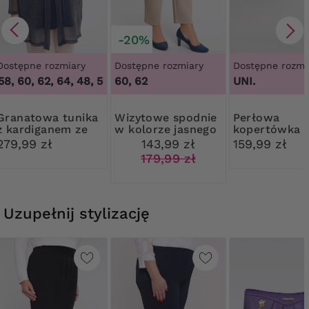
-20%
Dostępne rozmiary
Dostępne rozmiary
Dostępne rozmi
100B, 1
8, 60, 62, 64
,
48, 52, 54, 58, 60, 62, 64
60, 62
UNI.
owa tunika
Wizytowe spodnie
Perłowa
z kardiganem ze
w kolorze jasnego
kopertówka 
złotą nitką
beżu
ozdobą
279,99 zł
143,99 zł
159,99 zł
179,99 zł
Uzupełnij stylizację