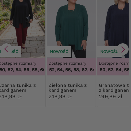
NOWOŚĆ
NOWOŚĆ
NOWOŚĆ
Dostępne rozmiary
Dostępne rozmiary
Dostępne rozmi
0, 52, 54, 56, 58, 60, 62, 64
48, 50, 52, 54, 56, 58, 62, 64
,
48, 50, 52, 54, 56, 58, 60, 62, 
48, 50, 52, 54, 56, 
,
48, 50, 52, 54, 
 tunika z
Zielona tunika z
Granatowa tunika
kardiganem
kardiganem
z kardiganem
249,99 zł
249,99 zł
249,99 zł