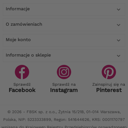
Informacje

O zamówieniach

Moje konto

Informacje o sklepie

Sprawdź
Sprawdź na
Zainspiruj się na
Facebook
Instagram
Pinterest
© 2026 - FBSK sp. z o.o., Żytnia 15/21B, 01-014 Warszawa,
Polska, NIP: 5223333899, Regon: 541644626, KRS: 0001170797
wpisana do Krajowego Rejestru Przedsiębiorców prowadzonego