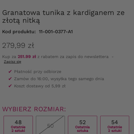
Granatowa tunika z kardiganem ze
złotą nitką
Kod produktu:
11-001-0377-A1
279,99 zł
Kup za
251.99 zł
z rabatem za zapis do newslettera
-
Zapisz się
✔
Płatność przy odbiorze
✔
Zamów do 16:00, wysyłka tego samego dnia
✔
Koszt dostawy od 5,99 zł
WYBIERZ ROZMIAR:
48
52
54
50
Ostatnie
Ostatnia
Ostatnie
2 sztuki
sztuka
2 sztuki