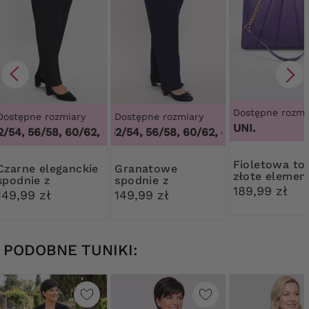
Dostępne rozmi
Dostępne rozmiary
Dostępne rozmiary
UNI.
48, 
/54, 56/58, 60/62
48/50, 52/54, 56/58, 60/62
,
48/50, 52/54, 56/58, 60/62
,
48/50, 52/54, 56
Fioletowa torebka
eleganckie
Granatowe
złote elemen
spodnie z
spodnie z
189,99 zł
karczkiem
kieszeniami
149,99 zł
149,99 zł
PODOBNE TUNIKI: